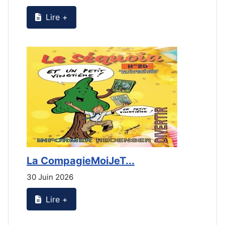
Lire +
La CompagieMoiJeT...
L
30 Juin 2026
3
Lire +