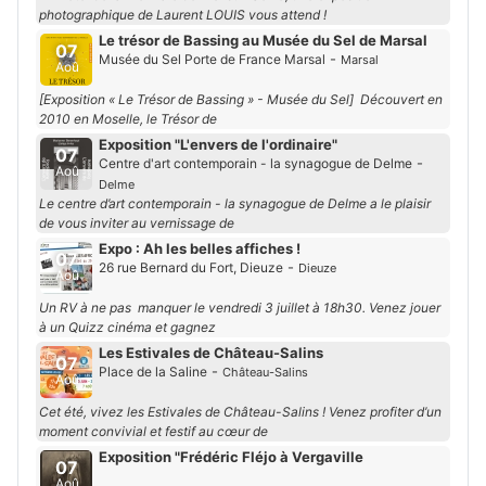
photographique de Laurent LOUIS vous attend !
Le trésor de Bassing au Musée du Sel de Marsal
07
-
Musée du Sel Porte de France Marsal
Marsal
Aoû
[Exposition « Le Trésor de Bassing » - Musée du Sel] Découvert en
2010 en Moselle, le Trésor de
Exposition "L'envers de l'ordinaire"
07
-
Centre d'art contemporain - la synagogue de Delme
Aoû
Delme
Le centre d’art contemporain - la synagogue de Delme a le plaisir
de vous inviter au vernissage de
Expo : Ah les belles affiches !
07
-
26 rue Bernard du Fort, Dieuze
Dieuze
Aoû
Un RV à ne pas manquer le vendredi 3 juillet à 18h30. Venez jouer
à un Quizz cinéma et gagnez
Les Estivales de Château-Salins
07
-
Place de la Saline
Château-Salins
Aoû
Cet été, vivez les Estivales de Château-Salins ! Venez profiter d’un
moment convivial et festif au cœur de
Exposition "Frédéric Fléjo à Vergaville
07
Aoû