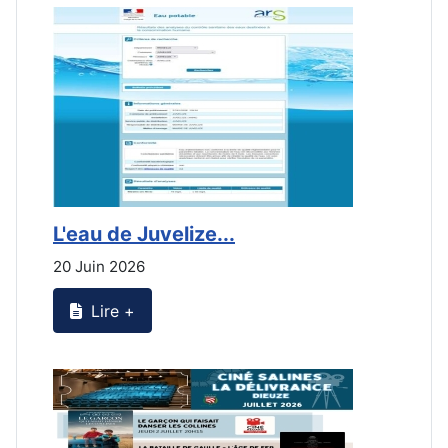
L'eau de Juvelize...
L
20 Juin 2026
2
Lire +