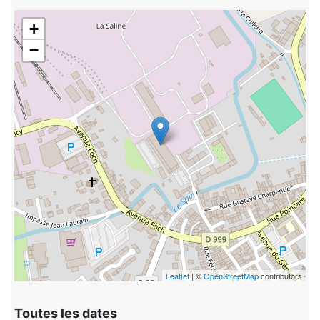
+
−
Leaflet
| ©
OpenStreetMap
contributors
Toutes les dates