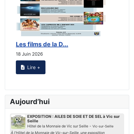
Les films de la D...
L
18 Juin 2026
2
Lire +
Aujourd’hui
EXPOSITION : AILES DE SOIE ET DE SEL à Vic sur
07
Seille
Aoû
-
Hôtel de la Monnaie de Vic sur Seille
Vic-sur-Seille
À l'Hôtel de la Monnaie de Vic-sur-Seille, une exposition