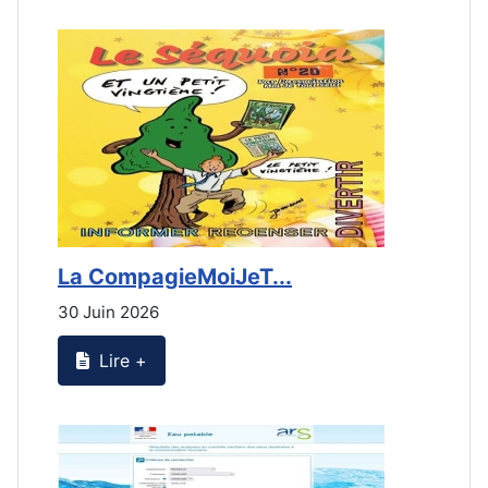
La CompagieMoiJeT...
L
30 Juin 2026
3
Lire +