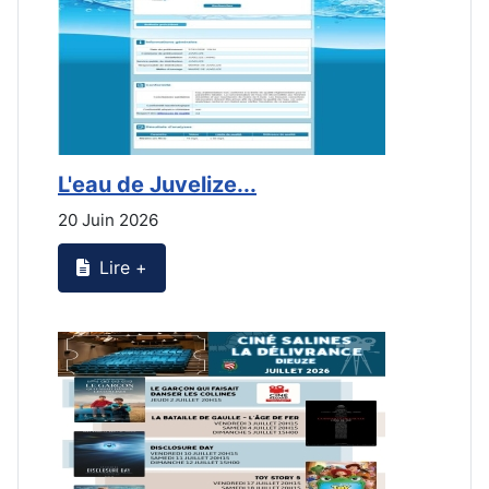
L'eau de Juvelize...
L
20 Juin 2026
2
Lire +