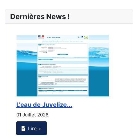
Dernières News !
L'eau de Juvelize...
E
01 Juillet 2026
3
Lire +