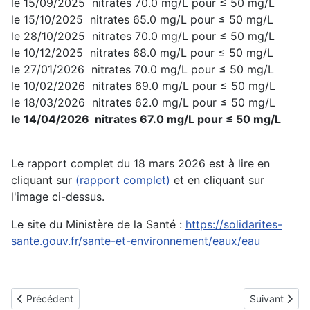
le 15/09/2025 nitrates 70.0 mg/L pour ≤ 50 mg/L
le 15/10/2025 nitrates 65.0 mg/L pour ≤ 50 mg/L
le 28/10/2025 nitrates 70.0 mg/L pour ≤ 50 mg/L
le 10/12/2025 nitrates 68.0 mg/L pour ≤ 50 mg/L
le 27/01/2026 nitrates 70.0 mg/L pour ≤ 50 mg/L
le 10/02/2026 nitrates 69.0 mg/L pour ≤ 50 mg/L
le 18/03/2026 nitrates 62.0 mg/L pour ≤ 50 mg/L
le 14/04/2026 nitrates 67.0 mg/L pour ≤ 50 mg/L
Le rapport complet du 18 mars 2026 est à lire en
cliquant sur
(rapport complet)
et en cliquant sur
l'image ci-dessus.
Le site du Ministère de la Santé :
https://solidarites-
sante.gouv.fr/sante-et-environnement/eaux/eau
Article précédent : Une rose un espoir : Secteur Dieuze
Article suivan
Précédent
Suivant