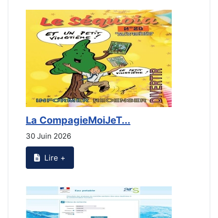
La CompagieMoiJeT...
L
30 Juin 2026
3
Lire +