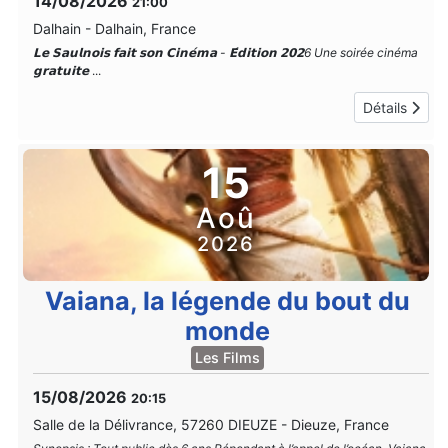
14/08/2026
21:00
Dalhain
-
Dalhain, France
𝗟𝗲 𝗦𝗮𝘂𝗹𝗻𝗼𝗶𝘀 𝗳𝗮𝗶𝘁 𝘀𝗼𝗻 𝗖𝗶𝗻𝗲́𝗺𝗮 - 𝗘́𝗱𝗶𝘁𝗶𝗼𝗻 𝟮𝟬𝟮6 Une soirée cinéma
𝗴𝗿𝗮𝘁𝘂𝗶𝘁𝗲
...
Détails
15
Aoû
2026
Vaiana, la légende du bout du
monde
Les Films
15/08/2026
20:15
Salle de la Délivrance, 57260 DIEUZE
-
Dieuze, France