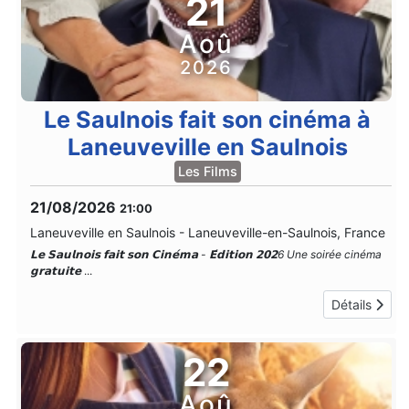
21
Aoû
2026
Le Saulnois fait son cinéma à
Laneuveville en Saulnois
Les Films
21/08/2026
21:00
Laneuveville en Saulnois
-
Laneuveville-en-Saulnois, France
𝗟𝗲 𝗦𝗮𝘂𝗹𝗻𝗼𝗶𝘀 𝗳𝗮𝗶𝘁 𝘀𝗼𝗻 𝗖𝗶𝗻𝗲́𝗺𝗮 - 𝗘́𝗱𝗶𝘁𝗶𝗼𝗻 𝟮𝟬𝟮6 Une soirée cinéma
𝗴𝗿𝗮𝘁𝘂𝗶𝘁𝗲
...
Détails
22
Aoû