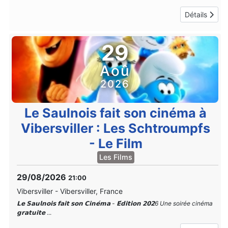
Détails
29
Aoû
2026
Le Saulnois fait son cinéma à
Vibersviller : Les Schtroumpfs
- Le Film
Les Films
29/08/2026
21:00
Vibersviller
-
Vibersviller, France
𝗟𝗲 𝗦𝗮𝘂𝗹𝗻𝗼𝗶𝘀 𝗳𝗮𝗶𝘁 𝘀𝗼𝗻 𝗖𝗶𝗻𝗲́𝗺𝗮 - 𝗘́𝗱𝗶𝘁𝗶𝗼𝗻 𝟮𝟬𝟮6 Une soirée cinéma
𝗴𝗿𝗮𝘁𝘂𝗶𝘁𝗲
...