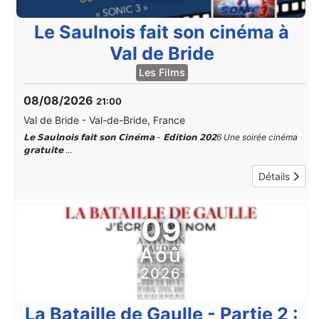
Le Saulnois fait son cinéma à
Val de Bride
Les Films
08/08/2026
21:00
Val de Bride
-
Val-de-Bride, France
𝗟𝗲 𝗦𝗮𝘂𝗹𝗻𝗼𝗶𝘀 𝗳𝗮𝗶𝘁 𝘀𝗼𝗻 𝗖𝗶𝗻𝗲́𝗺𝗮 - 𝗘́𝗱𝗶𝘁𝗶𝗼𝗻 𝟮𝟬𝟮6 Une soirée cinéma
𝗴𝗿𝗮𝘁𝘂𝗶𝘁𝗲
...
Détails
09
Aoû
2026
La Bataille de Gaulle - Partie 2 :