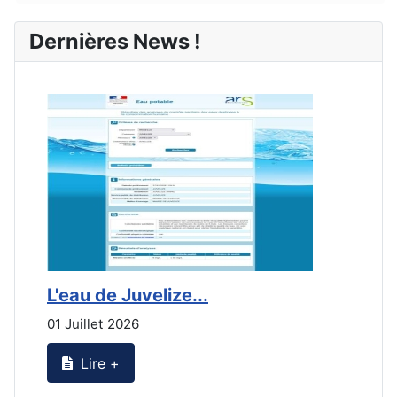
Dernières News !
L'eau de Juvelize...
E
01 Juillet 2026
3
Lire +