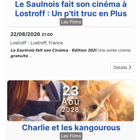
Le Saulnois fait son cinéma à
Lostroff : Un p'tit truc en Plus
Les Films
22/08/2026
21:00
Lostroff
-
Lostroff, France
𝗟𝗲 𝗦𝗮𝘂𝗹𝗻𝗼𝗶𝘀 𝗳𝗮𝗶𝘁 𝘀𝗼𝗻 𝗖𝗶𝗻𝗲́𝗺𝗮 - 𝗘́𝗱𝗶𝘁𝗶𝗼𝗻 𝟮𝟬𝟮6 Une soirée cinéma
𝗴𝗿𝗮𝘁𝘂𝗶𝘁𝗲
...
Détails
23
Aoû
2026
Charlie et les kangourous
Les Films