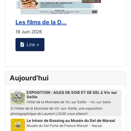
Les films de la D...
L
18 Juin 2026
2
Lire +
Aujourd’hui
EXPOSITION : AILES DE SOIE ET DE SEL à Vic sur
06
Seille
Aoû
-
Hôtel de la Monnaie de Vic sur Seille
Vic-sur-Seille
À l'Hôtel de la Monnaie de Vic-sur-Seille, une exposition
photographique de Laurent LOUIS vous attend !
Le trésor de Bassing au Musée du Sel de Marsal
06
-
Musée du Sel Porte de France Marsal
Marsal
Aoû