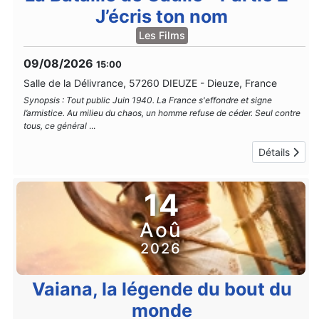
J’écris ton nom
Les Films
09/08/2026
15:00
Salle de la Délivrance, 57260 DIEUZE
-
Dieuze, France
Synopsis : Tout public Juin 1940. La France s'effondre et signe
l’armistice. Au milieu du chaos, un homme refuse de céder. Seul contre
tous, ce général
...
Détails
14
Aoû
2026
Vaiana, la légende du bout du
monde