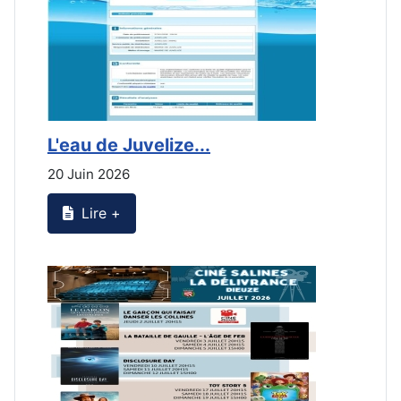
L'eau de Juvelize...
L
20 Juin 2026
2
Lire +