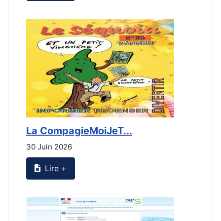
La CompagieMoiJeT...
L
30 Juin 2026
3
Lire +