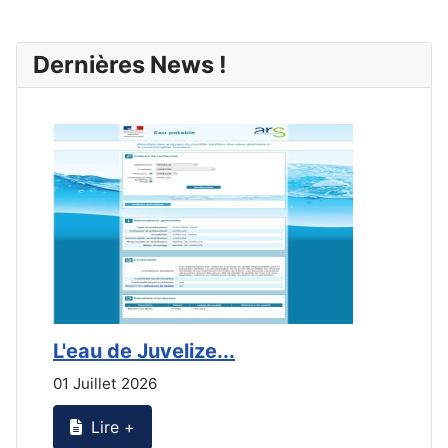
Dernières News !
L'eau de Juvelize...
E
01 Juillet 2026
3
Lire +