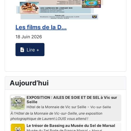
Les films de la D...
L
18 Juin 2026
2
Lire +
Aujourd’hui
EXPOSITION : AILES DE SOIE ET DE SEL à Vic sur
06
Seille
Aoû
-
Hôtel de la Monnaie de Vic sur Seille
Vic-sur-Seille
À l'Hôtel de la Monnaie de Vic-sur-Seille, une exposition
photographique de Laurent LOUIS vous attend !
Le trésor de Bassing au Musée du Sel de Marsal
06
-
Musée du Sel Porte de France Marsal
Marsal