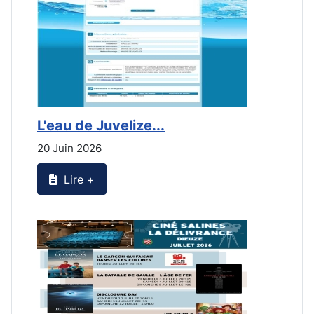
L'eau de Juvelize...
L
20 Juin 2026
2
Lire +