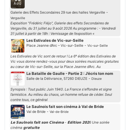
Aoû
-
Galerie des Effets Secondaires 29 rue des halles Vergaville
Vergaville
Exposition "Frédéric Fléjo", Galerie des effets Secondaires de
Vergaville, du 31 juillet au 9 août 2026 Au programme : - Vendredi
31 juillet à partir de 18h : Vernissage de l’exposition «
Les Estivales de Vic-sur-Seille
08
-
Place Jeanne d’Arc – Vic-sur-Seille
Vic-sur-Seille
Aoû
Les Estivales de Vic sont de retour ! La 6ᵉ édition des Estivales de
Vic vous donne rendez-vous pour deux soirées musicales gratuites
au cœur de Vic-sur-Seille, sur la Place Jeanne d’Arc. Au
La Bataille de Gaulle - Partie 2 : J’écris ton nom
08
-
Salle de la Délivrance, 57260 DIEUZE
Dieuze
Aoû
Synopsis : Tout public Juin 1940. La France s'effondre et signe
l’armistice. Au milieu du chaos, un homme refuse de céder. Seul
contre tous, ce général
Le Saulnois fait son cinéma à Val de Bride
08
-
Val de Bride
Val-de-Bride
Aoû
𝗟𝗲 𝗦𝗮𝘂𝗹𝗻𝗼𝗶𝘀 𝗳𝗮𝗶𝘁 𝘀𝗼𝗻 𝗖𝗶𝗻𝗲́𝗺𝗮 - 𝗘́𝗱𝗶𝘁𝗶𝗼𝗻 𝟮𝟬𝟮6 Une soirée
cinéma 𝗴𝗿𝗮𝘁𝘂𝗶𝘁𝗲