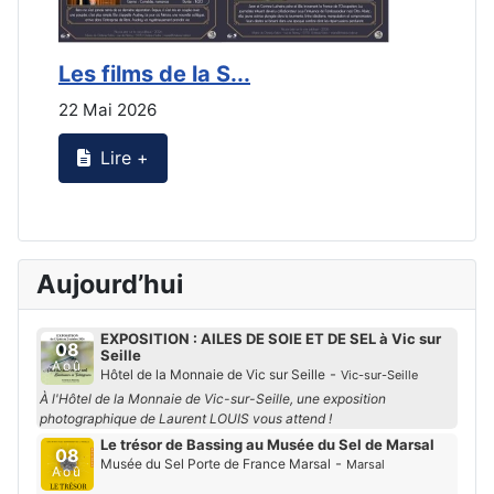
Les films de la S...
L
22 Mai 2026
1
Lire +
Aujourd’hui
EXPOSITION : AILES DE SOIE ET DE SEL à Vic sur
08
Seille
Aoû
-
Hôtel de la Monnaie de Vic sur Seille
Vic-sur-Seille
À l'Hôtel de la Monnaie de Vic-sur-Seille, une exposition
photographique de Laurent LOUIS vous attend !
Le trésor de Bassing au Musée du Sel de Marsal
08
-
Musée du Sel Porte de France Marsal
Marsal
Aoû