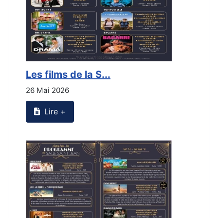
Les films de la S...
P
26 Mai 2026
1
Lire +