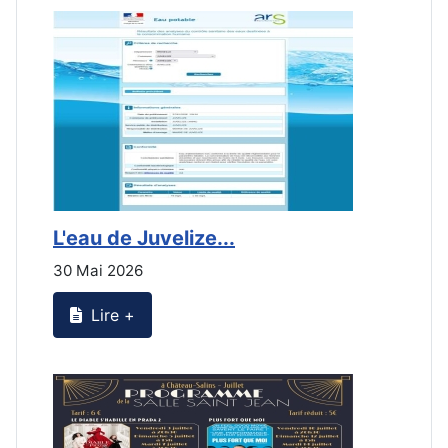
L'eau de Juvelize...
B
30 Mai 2026
1
Lire +