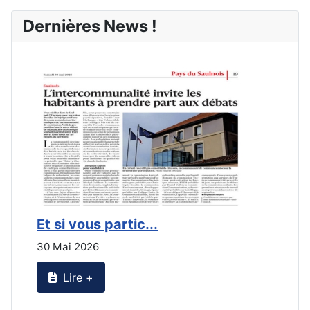
Dernières News !
Et si vous partic...
L
30 Mai 2026
2
Lire +