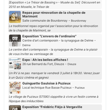
[Exposition « Le Trésor de Bassing » - Musée du Sel] Découvert en
2010 en Moselle, le Trésor de
Repas pour rénovation de la chapelle de
08
Marimont
Aoû
-
Salle communale de Bourdonnay
Bourdonnay
Le traditionnel repas organisé par l'association pour la rénovation
de la chapelle de Marimont, se
Exposition "L'envers de l'ordinaire"
08
-
Centre d'art contemporain - la synagogue de Delme
Aoû
Delme
Le centre d’art contemporain - la synagogue de Delme a le plaisir
de vous inviter au vernissage de
Expo : Ah les belles affiches !
08
-
26 rue Bernard du Fort, Dieuze
Dieuze
Aoû
Un RV à ne pas manquer le vendredi 3 juillet à 18h30. Venez jouer
à un Quizz cinéma et gagnez
Guinguette Gauloise à Puzieux
08
-
Local technique Rue Basse Puzieux
Puzieux
Aoû
Le village de Puzieux (57590) s’apprête à vivre un festin comme à
l’époque des irréductibles
Exposition "Frédéric Fléjo à Vergaville
08