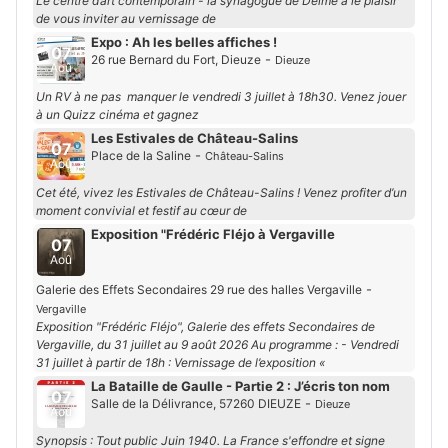
Le centre d’art contemporain - la synagogue de Delme a le plaisir
de vous inviter au vernissage de
Expo : Ah les belles affiches !
07
-
26 rue Bernard du Fort, Dieuze
Dieuze
Aoû
Un RV à ne pas manquer le vendredi 3 juillet à 18h30. Venez jouer
à un Quizz cinéma et gagnez
Les Estivales de Château-Salins
07
-
Place de la Saline
Château-Salins
Aoû
Cet été, vivez les Estivales de Château-Salins ! Venez profiter d’un
moment convivial et festif au cœur de
Exposition "Frédéric Fléjo à Vergaville
07
Aoû
-
Galerie des Effets Secondaires 29 rue des halles Vergaville
Vergaville
Exposition "Frédéric Fléjo", Galerie des effets Secondaires de
Vergaville, du 31 juillet au 9 août 2026 Au programme : - Vendredi
31 juillet à partir de 18h : Vernissage de l’exposition «
La Bataille de Gaulle - Partie 2 : J’écris ton nom
07
-
Salle de la Délivrance, 57260 DIEUZE
Dieuze
Aoû
Synopsis : Tout public Juin 1940. La France s'effondre et signe