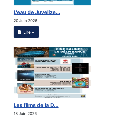
L'eau de Juvelize...
L
20 Juin 2026
2
Lire +
Les films de la D...
L
18 Juin 2026
2