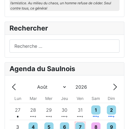
l’armistice. Au milieu du chaos, un homme refuse de céder. Seul
contre tous, ce général
Rechercher
Rechercher
Agenda du Saulnois
Année
Mois
Précédent - Mois
Suivan
Lun
Mar
Mer
Jeu
Ven
Sam
Dim
Un évènement
5 évènements
5 évènements
6 évènements
10 évènements
9 évènements
6 évènemen
27
28
29
30
31
1
2
5 évènements
4 évènements
4 évènements
7 évènements
10 évènements
6 évènemen
3
4
5
6
7
8
9