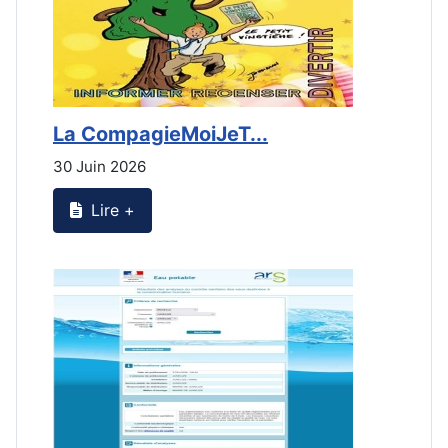
La CompagieMoiJeT...
L
30 Juin 2026
3
Lire +