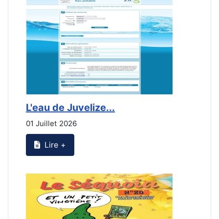
L'eau de Juvelize...
E
01 Juillet 2026
3
Lire +