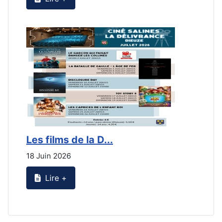
Les films de la D...
L
18 Juin 2026
2
Lire +