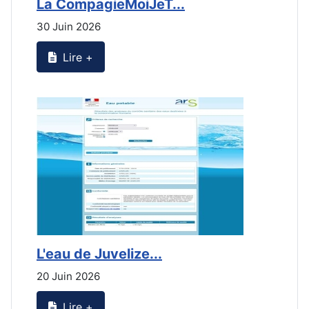
La CompagieMoiJeT...
L
30 Juin 2026
3
Lire +
L'eau de Juvelize...
L
20 Juin 2026
2
Lire +