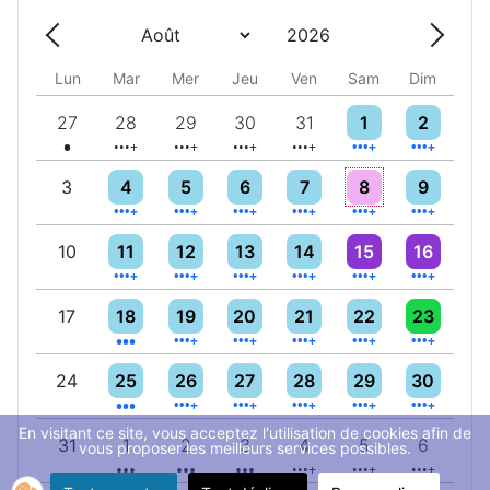
Année
Mois
Précédent - Mois
Suivan
Lun
Mar
Mer
Jeu
Ven
Sam
Dim
Un évènement
5 évènements
5 évènements
6 évènements
10 évènements
9 évènements
6 évènemen
27
28
29
30
31
1
2
5 évènements
4 évènements
4 évènements
7 évènements
10 évènements
6 évènemen
3
4
5
6
7
8
9
4 évènements
5 évènements
4 évènements
7 évènements
10 évènements
6 évènemen
10
11
12
13
14
15
16
3 évènements
5 évènements
4 évènements
7 évènements
9 évènements
6 évènemen
17
18
19
20
21
22
23
3 évènements
5 évènements
4 évènements
7 évènements
8 évènements
5 évènemen
24
25
26
27
28
29
30
En visitant ce site, vous acceptez l'utilisation de cookies afin de
3 évènements
3 évènements
3 évènements
4 évènements
6 évènements
4 évènemen
31
1
2
3
4
5
6
vous proposer les meilleurs services possibles.