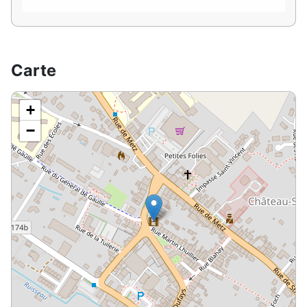
Carte
+
−