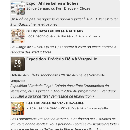
Expo : Ah les belles affiches !
08
-
26 rue Bernard du Fort, Dieuze
Dieuze
Aoû
Un RV à ne pas manquer le vendredi 3 juillet à 18h30. Venez jouer
à un Quizz cinéma et gagnez
Guinguette Gauloise à Puzieux
08
-
Local technique Rue Basse Puzieux
Puzieux
Aoû
Le village de Puzieux (57590) s’apprête à vivre un festin comme à
l’époque des irréductibles
Exposition "Frédéric Fléjo à Vergaville
08
Aoû
-
Galerie des Effets Secondaires 29 rue des halles Vergaville
Vergaville
Exposition "Frédéric Fléjo", Galerie des effets Secondaires de
Vergaville, du 31 juillet au 9 août 2026 Au programme : - Vendredi
31 juillet à partir de 18h : Vernissage de l’exposition «
Les Estivales de Vic-sur-Seille
08
-
Place Jeanne d’Arc – Vic-sur-Seille
Vic-sur-Seille
Aoû
Les Estivales de Vic sont de retour ! La 6ᵉ édition des Estivales de
Vic vous donne rendez-vous pour deux soirées musicales gratuites
au cœur de Vic-sur-Seille, sur la Place Jeanne d’Arc. Au