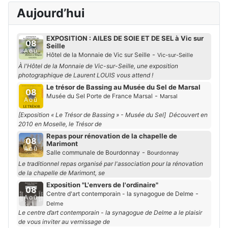
Aujourd’hui
EXPOSITION : AILES DE SOIE ET DE SEL à Vic sur
08
Seille
Aoû
-
Hôtel de la Monnaie de Vic sur Seille
Vic-sur-Seille
À l'Hôtel de la Monnaie de Vic-sur-Seille, une exposition
photographique de Laurent LOUIS vous attend !
Le trésor de Bassing au Musée du Sel de Marsal
08
-
Musée du Sel Porte de France Marsal
Marsal
Aoû
[Exposition « Le Trésor de Bassing » - Musée du Sel] Découvert en
2010 en Moselle, le Trésor de
Repas pour rénovation de la chapelle de
08
Marimont
Aoû
-
Salle communale de Bourdonnay
Bourdonnay
Le traditionnel repas organisé par l'association pour la rénovation
de la chapelle de Marimont, se
Exposition "L'envers de l'ordinaire"
08
-
Centre d'art contemporain - la synagogue de Delme
Aoû
Delme
Le centre d’art contemporain - la synagogue de Delme a le plaisir
de vous inviter au vernissage de