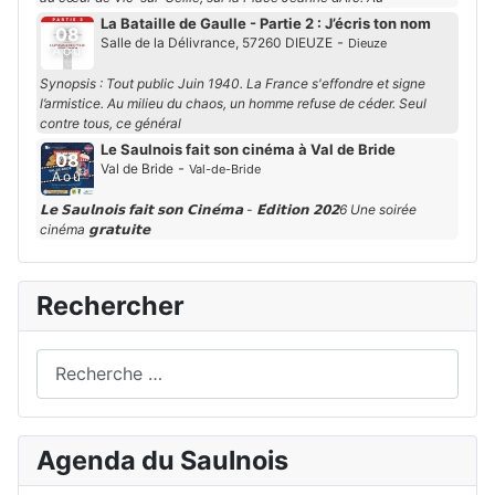
La Bataille de Gaulle - Partie 2 : J’écris ton nom
08
-
Salle de la Délivrance, 57260 DIEUZE
Dieuze
Aoû
Synopsis : Tout public Juin 1940. La France s'effondre et signe
l’armistice. Au milieu du chaos, un homme refuse de céder. Seul
contre tous, ce général
Le Saulnois fait son cinéma à Val de Bride
08
-
Val de Bride
Val-de-Bride
Aoû
𝗟𝗲 𝗦𝗮𝘂𝗹𝗻𝗼𝗶𝘀 𝗳𝗮𝗶𝘁 𝘀𝗼𝗻 𝗖𝗶𝗻𝗲́𝗺𝗮 - 𝗘́𝗱𝗶𝘁𝗶𝗼𝗻 𝟮𝟬𝟮6 Une soirée
cinéma 𝗴𝗿𝗮𝘁𝘂𝗶𝘁𝗲
Rechercher
Rechercher
Agenda du Saulnois