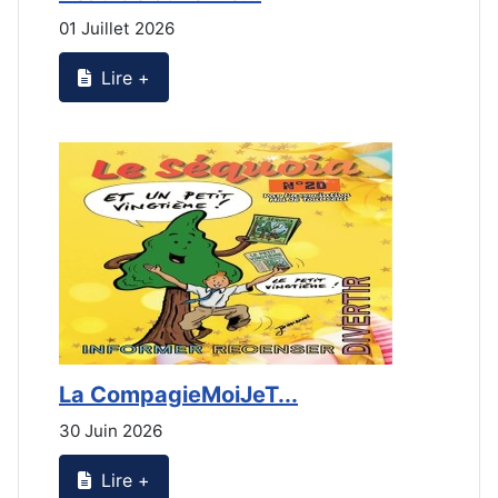
01 Juillet 2026
3
Lire +
La CompagieMoiJeT...
L
30 Juin 2026
3
Lire +