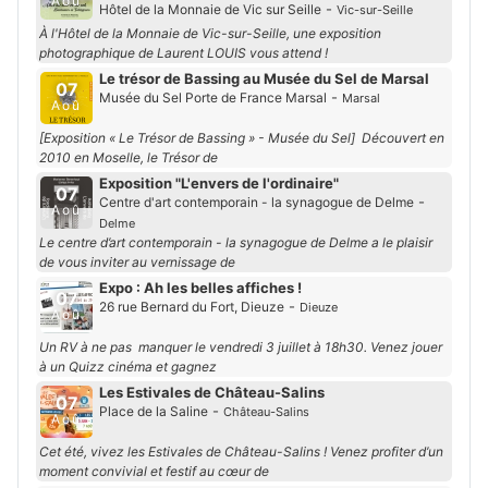
Aoû
-
Hôtel de la Monnaie de Vic sur Seille
Vic-sur-Seille
À l'Hôtel de la Monnaie de Vic-sur-Seille, une exposition
photographique de Laurent LOUIS vous attend !
Le trésor de Bassing au Musée du Sel de Marsal
07
-
Musée du Sel Porte de France Marsal
Marsal
Aoû
[Exposition « Le Trésor de Bassing » - Musée du Sel] Découvert en
2010 en Moselle, le Trésor de
Exposition "L'envers de l'ordinaire"
07
-
Centre d'art contemporain - la synagogue de Delme
Aoû
Delme
Le centre d’art contemporain - la synagogue de Delme a le plaisir
de vous inviter au vernissage de
Expo : Ah les belles affiches !
07
-
26 rue Bernard du Fort, Dieuze
Dieuze
Aoû
Un RV à ne pas manquer le vendredi 3 juillet à 18h30. Venez jouer
à un Quizz cinéma et gagnez
Les Estivales de Château-Salins
07
-
Place de la Saline
Château-Salins
Aoû
Cet été, vivez les Estivales de Château-Salins ! Venez profiter d’un
moment convivial et festif au cœur de