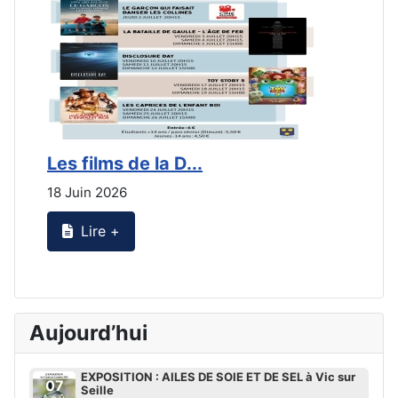
Les films de la D...
L
18 Juin 2026
2
Lire +
Aujourd’hui
EXPOSITION : AILES DE SOIE ET DE SEL à Vic sur
07
Seille