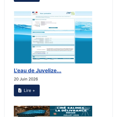
L'eau de Juvelize...
L
20 Juin 2026
2
Lire +