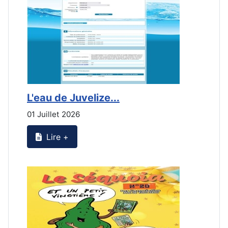
L'eau de Juvelize...
E
01 Juillet 2026
3
Lire +