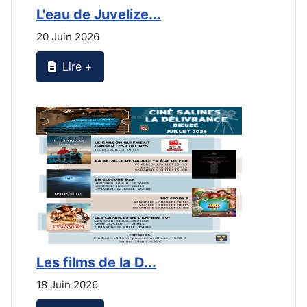
L'eau de Juvelize...
L
20 Juin 2026
2
Lire +
Les films de la D...
L
18 Juin 2026
2