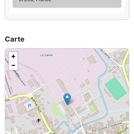
Carte
+
−