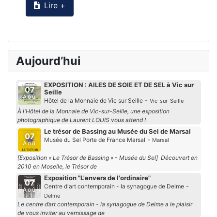
Lire +
Aujourd’hui
EXPOSITION : AILES DE SOIE ET DE SEL à Vic sur
07
Seille
Aoû
-
Hôtel de la Monnaie de Vic sur Seille
Vic-sur-Seille
À l'Hôtel de la Monnaie de Vic-sur-Seille, une exposition
photographique de Laurent LOUIS vous attend !
Le trésor de Bassing au Musée du Sel de Marsal
07
-
Musée du Sel Porte de France Marsal
Marsal
Aoû
[Exposition « Le Trésor de Bassing » - Musée du Sel] Découvert en
2010 en Moselle, le Trésor de
Exposition "L'envers de l'ordinaire"
07
-
Centre d'art contemporain - la synagogue de Delme
Aoû
Delme
Le centre d’art contemporain - la synagogue de Delme a le plaisir
de vous inviter au vernissage de