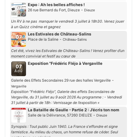
Expo : Ah les belles affiches !
07
-
26 rue Bernard du Fort, Dieuze
Dieuze
Aoû
Un RV à ne pas manquer le vendredi 3 juillet à 18h30. Venez jouer
à un Quizz cinéma et gagnez
Les Estivales de Château-Salins
07
-
Place de la Saline
Château-Salins
Aoû
Cet été, vivez les Estivales de Château-Salins ! Venez profiter d’un
moment convivial et festif au cœur de
Exposition "Frédéric Fléjo à Vergaville
07
Aoû
-
Galerie des Effets Secondaires 29 rue des halles Vergaville
Vergaville
Exposition "Frédéric Fléjo", Galerie des effets Secondaires de
Vergaville, du 31 juillet au 9 août 2026 Au programme : - Vendredi
31 juillet à partir de 18h : Vernissage de l’exposition «
La Bataille de Gaulle - Partie 2 : J’écris ton nom
07
-
Salle de la Délivrance, 57260 DIEUZE
Dieuze
Aoû
Synopsis : Tout public Juin 1940. La France s'effondre et signe
l’armistice. Au milieu du chaos, un homme refuse de céder. Seul