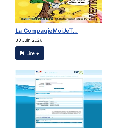
La CompagieMoiJeT...
L
30 Juin 2026
3
Lire +