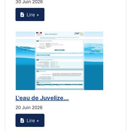
30 Juin 2026
3
Lire +
L'eau de Juvelize...
L
20 Juin 2026
2
Lire +