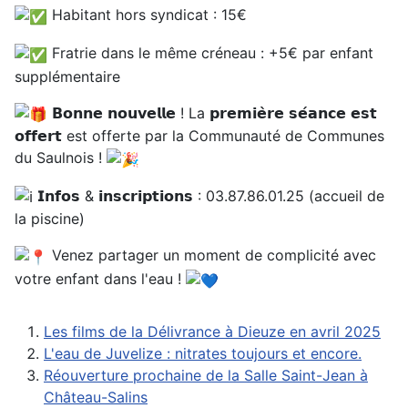
Habitant hors syndicat : 15€
Fratrie dans le même créneau : +5€ par enfant
supplémentaire
𝗕𝗼𝗻𝗻𝗲 𝗻𝗼𝘂𝘃𝗲𝗹𝗹𝗲 ! La 𝗽𝗿𝗲𝗺𝗶𝗲̀𝗿𝗲 𝘀𝗲́𝗮𝗻𝗰𝗲 𝗲𝘀𝘁
𝗼𝗳𝗳𝗲𝗿𝘁 est offerte par la Communauté de Communes
du Saulnois !
𝗜𝗻𝗳𝗼𝘀 & 𝗶𝗻𝘀𝗰𝗿𝗶𝗽𝘁𝗶𝗼𝗻𝘀 : 03.87.86.01.25 (accueil de
la piscine)
Venez partager un moment de complicité avec
votre enfant dans l'eau !
Les films de la Délivrance à Dieuze en avril 2025
L'eau de Juvelize : nitrates toujours et encore.
Réouverture prochaine de la Salle Saint-Jean à
Château-Salins