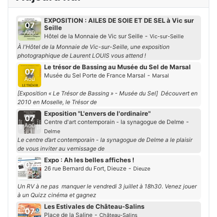
EXPOSITION : AILES DE SOIE ET DE SEL à Vic sur
07
Seille
Aoû
-
Hôtel de la Monnaie de Vic sur Seille
Vic-sur-Seille
À l'Hôtel de la Monnaie de Vic-sur-Seille, une exposition
photographique de Laurent LOUIS vous attend !
Le trésor de Bassing au Musée du Sel de Marsal
07
-
Musée du Sel Porte de France Marsal
Marsal
Aoû
[Exposition « Le Trésor de Bassing » - Musée du Sel] Découvert en
2010 en Moselle, le Trésor de
Exposition "L'envers de l'ordinaire"
07
-
Centre d'art contemporain - la synagogue de Delme
Aoû
Delme
Le centre d’art contemporain - la synagogue de Delme a le plaisir
de vous inviter au vernissage de
Expo : Ah les belles affiches !
07
-
26 rue Bernard du Fort, Dieuze
Dieuze
Aoû
Un RV à ne pas manquer le vendredi 3 juillet à 18h30. Venez jouer
à un Quizz cinéma et gagnez
Les Estivales de Château-Salins
07
-
Place de la Saline
Château-Salins