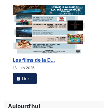
Les films de la D...
L
18 Juin 2026
2
Lire +
Aujourd’hui