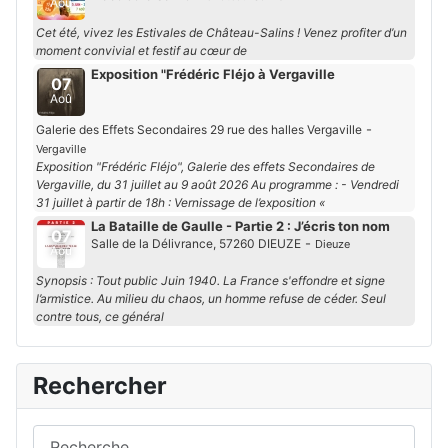
Aoû
Cet été, vivez les Estivales de Château-Salins ! Venez profiter d’un
moment convivial et festif au cœur de
Exposition "Frédéric Fléjo à Vergaville
07
Aoû
-
Galerie des Effets Secondaires 29 rue des halles Vergaville
Vergaville
Exposition "Frédéric Fléjo", Galerie des effets Secondaires de
Vergaville, du 31 juillet au 9 août 2026 Au programme : - Vendredi
31 juillet à partir de 18h : Vernissage de l’exposition «
La Bataille de Gaulle - Partie 2 : J’écris ton nom
07
-
Salle de la Délivrance, 57260 DIEUZE
Dieuze
Aoû
Synopsis : Tout public Juin 1940. La France s'effondre et signe
l’armistice. Au milieu du chaos, un homme refuse de céder. Seul
contre tous, ce général
Rechercher
Rechercher