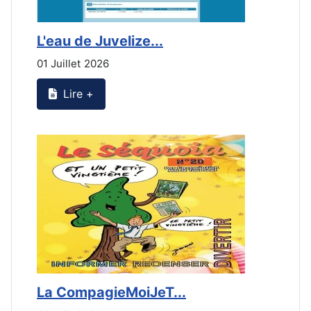
L'eau de Juvelize...
E
01 Juillet 2026
3
Lire +
La CompagieMoiJeT...
L