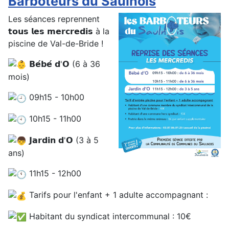
Barboteurs du Saulnois
Les séances reprennent
𝘁𝗼𝘂𝘀 𝗹𝗲𝘀 𝗺𝗲𝗿𝗰𝗿𝗲𝗱𝗶𝘀 à la
piscine de Val-de-Bride !
𝗕𝗲́𝗯𝗲́ 𝗱'𝗢 (6 à 36
mois)
09h15 - 10h00
10h15 - 11h00
𝗝𝗮𝗿𝗱𝗶𝗻 𝗱'𝗢 (3 à 5
ans)
11h15 - 12h00
Tarifs pour l'enfant + 1 adulte accompagnant :
Habitant du syndicat intercommunal : 10€