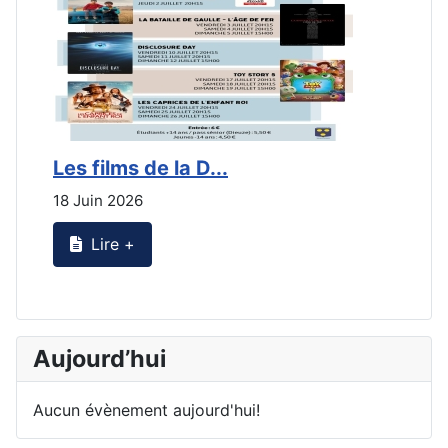
Les films de la D...
L
18 Juin 2026
2
Lire +
Aujourd’hui
Aucun évènement aujourd'hui!