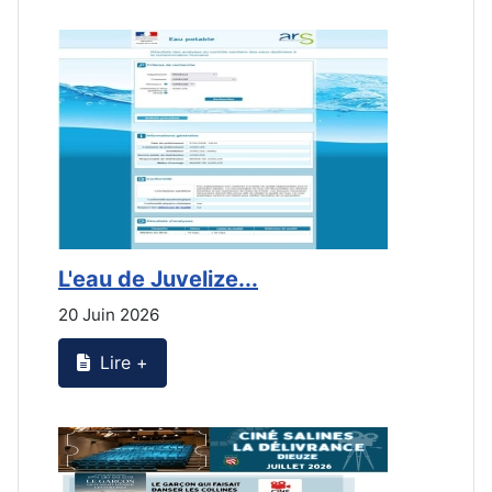
L'eau de Juvelize...
L
20 Juin 2026
2
Lire +