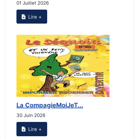
01 Juillet 2026
3
Lire +
La CompagieMoiJeT...
L
30 Juin 2026
3
Lire +