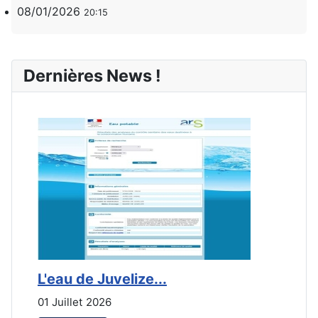
08/01/2026
20:15
Dernières News !
L'eau de Juvelize...
E
01 Juillet 2026
3