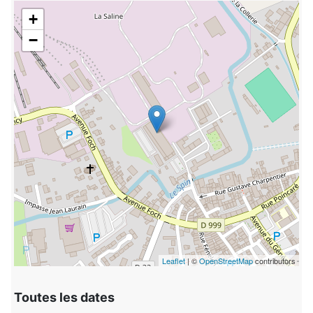
+
−
Leaflet
| ©
OpenStreetMap
contributors
Toutes les dates