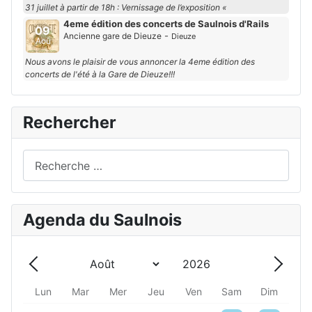
31 juillet à partir de 18h : Vernissage de l’exposition «
4eme édition des concerts de Saulnois d'Rails
09
-
Ancienne gare de Dieuze
Dieuze
Aoû
Nous avons le plaisir de vous annoncer la 4eme édition des
concerts de l'été à la Gare de Dieuze!!!
Rechercher
Rechercher
Agenda du Saulnois
Année
Mois
Précédent - Mois
Suivan
Lun
Mar
Mer
Jeu
Ven
Sam
Dim