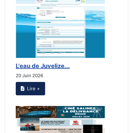
L'eau de Juvelize...
L
20 Juin 2026
2
Lire +