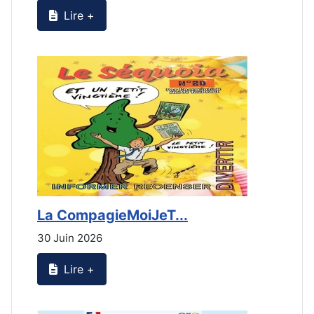
Lire +
La CompagieMoiJeT...
L
30 Juin 2026
3
Lire +