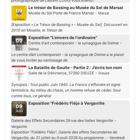
photographique de Laurent LOUIS vous attend !
Le trésor de Bassing au Musée du Sel de Marsal
09
-
Musée du Sel Porte de France Marsal
Marsal
Aoû
[Exposition « Le Trésor de Bassing » - Musée du Sel] Découvert en
2010 en Moselle, le Trésor de
Exposition "L'envers de l'ordinaire"
09
-
Centre d'art contemporain - la synagogue de Delme
Aoû
Delme
Le centre d’art contemporain - la synagogue de Delme a le plaisir
de vous inviter au vernissage de
La Bataille de Gaulle - Partie 2 : J’écris ton nom
09
-
Salle de la Délivrance, 57260 DIEUZE
Dieuze
Aoû
Synopsis : Tout public Juin 1940. La France s'effondre et signe
l’armistice. Au milieu du chaos, un homme refuse de céder. Seul
contre tous, ce général
Exposition "Frédéric Fléjo à Vergaville
09
Aoû
-
Galerie des Effets Secondaires 29 rue des halles Vergaville
Vergaville
Exposition "Frédéric Fléjo", Galerie des effets Secondaires de
Vergaville, du 31 juillet au 9 août 2026 Au programme : - Vendredi