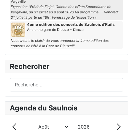
Vergaville
Exposition "Frédéric Fléjo", Galerie des effets Secondaires de
Vergaville, du 31 juillet au 9 août 2026 Au programme : - Vendredi
31 juillet à partir de 18h : Vernissage de l’exposition «
4eme édition des concerts de Saulnois d'Rails
09
-
Ancienne gare de Dieuze
Dieuze
Aoû
Nous avons le plaisir de vous annoncer la 4eme édition des
concerts de l'été à la Gare de Dieuze!!!
Rechercher
Rechercher
Agenda du Saulnois
Année
Mois
Précédent - Mois
Suivan