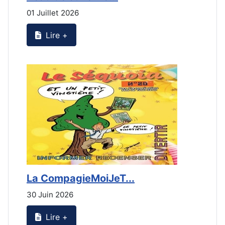
01 Juillet 2026
3
Lire +
La CompagieMoiJeT...
L
30 Juin 2026
3
Lire +