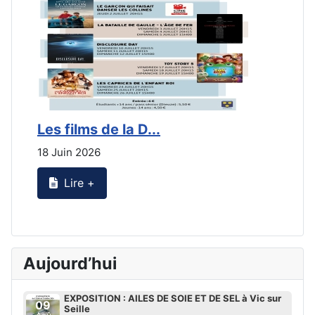
Les films de la D...
L
18 Juin 2026
2
Lire +
Aujourd’hui
EXPOSITION : AILES DE SOIE ET DE SEL à Vic sur
09
Seille