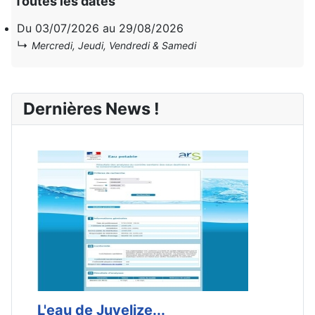
Toutes les dates
Du
03/07/2026
au
29/08/2026
↳
Mercredi, Jeudi, Vendredi & Samedi
Dernières News !
L'eau de Juvelize...
E