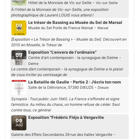
Aoû
-
Hôtel de la Monnaie de Vic sur Seille
Vic-sur-Seille
À l'Hôtel de la Monnaie de Vic-sur-Seille, une exposition
photographique de Laurent LOUIS vous attend !
Le trésor de Bassing au Musée du Sel de Marsal
09
-
Musée du Sel Porte de France Marsal
Marsal
Aoû
[Exposition « Le Trésor de Bassing » - Musée du Sel] Découvert en
2010 en Moselle, le Trésor de
Exposition "L'envers de l'ordinaire"
09
-
Centre d'art contemporain - la synagogue de Delme
Aoû
Delme
Le centre d’art contemporain - la synagogue de Delme a le plaisir
de vous inviter au vernissage de
La Bataille de Gaulle - Partie 2 : J’écris ton nom
09
-
Salle de la Délivrance, 57260 DIEUZE
Dieuze
Aoû
Synopsis : Tout public Juin 1940. La France s'effondre et signe
l’armistice. Au milieu du chaos, un homme refuse de céder. Seul
contre tous, ce général
Exposition "Frédéric Fléjo à Vergaville
09
Aoû
-
Galerie des Effets Secondaires 29 rue des halles Vergaville