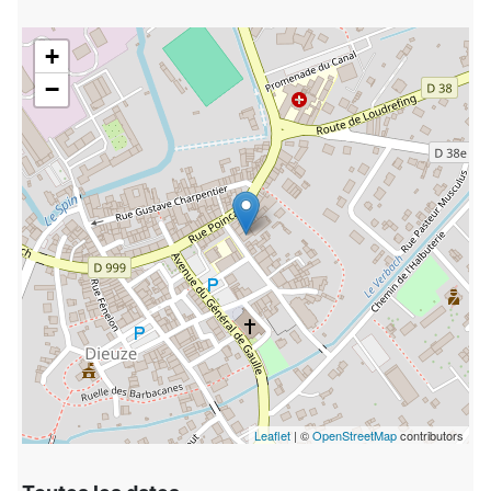
+
−
Leaflet
| ©
OpenStreetMap
contributors