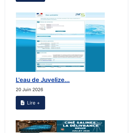
L'eau de Juvelize...
L
20 Juin 2026
2
Lire +