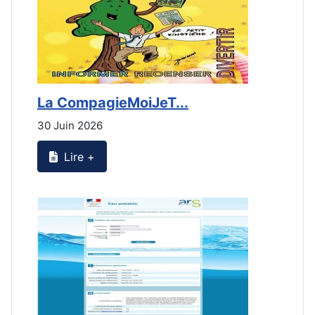
La CompagieMoiJeT...
L
30 Juin 2026
3
Lire +