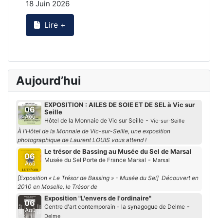
18 Juin 2026
2
Lire +
Aujourd’hui
EXPOSITION : AILES DE SOIE ET DE SEL à Vic sur
06
Seille
Aoû
-
Hôtel de la Monnaie de Vic sur Seille
Vic-sur-Seille
À l'Hôtel de la Monnaie de Vic-sur-Seille, une exposition
photographique de Laurent LOUIS vous attend !
Le trésor de Bassing au Musée du Sel de Marsal
06
-
Musée du Sel Porte de France Marsal
Marsal
Aoû
[Exposition « Le Trésor de Bassing » - Musée du Sel] Découvert en
2010 en Moselle, le Trésor de
Exposition "L'envers de l'ordinaire"
06
-
Centre d'art contemporain - la synagogue de Delme
Aoû
Delme