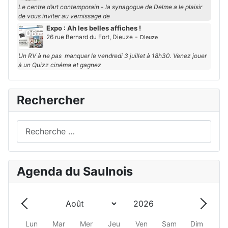
Le centre d’art contemporain - la synagogue de Delme a le plaisir
de vous inviter au vernissage de
Expo : Ah les belles affiches !
06
-
26 rue Bernard du Fort, Dieuze
Dieuze
Aoû
Un RV à ne pas manquer le vendredi 3 juillet à 18h30. Venez jouer
à un Quizz cinéma et gagnez
Rechercher
Rechercher
Agenda du Saulnois
Année
Mois
Précédent - Mois
Suivan
Lun
Mar
Mer
Jeu
Ven
Sam
Dim