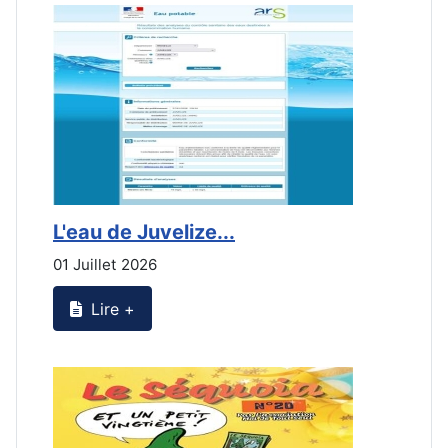
L'eau de Juvelize...
E
01 Juillet 2026
3
Lire +