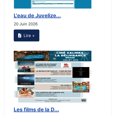
L'eau de Juvelize...
L
20 Juin 2026
2
Lire +
Les films de la D...
L