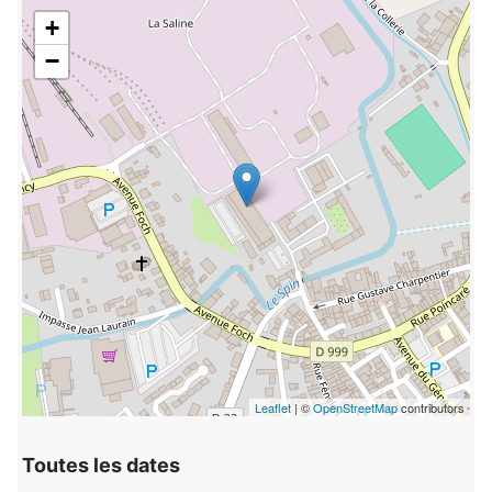
+
−
Leaflet
| ©
OpenStreetMap
contributors
Toutes les dates