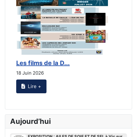
Les films de la D...
L
18 Juin 2026
2
Lire +
Aujourd’hui
EXPOSITION : AILES DE SOIE ET DE SEL à Vic sur