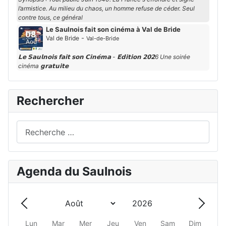
l’armistice. Au milieu du chaos, un homme refuse de céder. Seul
contre tous, ce général
Le Saulnois fait son cinéma à Val de Bride
08
-
Val de Bride
Val-de-Bride
Aoû
𝗟𝗲 𝗦𝗮𝘂𝗹𝗻𝗼𝗶𝘀 𝗳𝗮𝗶𝘁 𝘀𝗼𝗻 𝗖𝗶𝗻𝗲́𝗺𝗮 - 𝗘́𝗱𝗶𝘁𝗶𝗼𝗻 𝟮𝟬𝟮6 Une soirée
cinéma 𝗴𝗿𝗮𝘁𝘂𝗶𝘁𝗲
Rechercher
Rechercher
Agenda du Saulnois
Année
Mois
Précédent - Mois
Suivan
Lun
Mar
Mer
Jeu
Ven
Sam
Dim