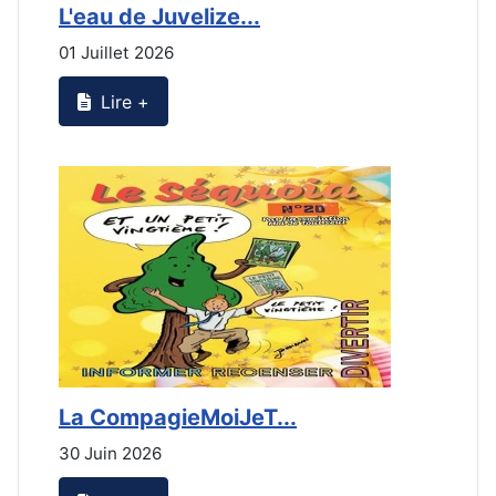
L'eau de Juvelize...
E
01 Juillet 2026
3
Lire +
La CompagieMoiJeT...
L
30 Juin 2026
3