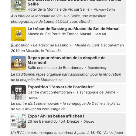
08
Seille
Aoû
-
Hôtel de la Monnaie de Vic sur Seille
Vic-sur-Seille
À l'Hôtel de la Monnaie de Vic-sur-Seille, une exposition
photographique de Laurent LOUIS vous attend !
Le trésor de Bassing au Musée du Sel de Marsal
08
-
Musée du Sel Porte de France Marsal
Marsal
Aoû
[Exposition « Le Trésor de Bassing » - Musée du Sel] Découvert en
2010 en Moselle, le Trésor de
Repas pour rénovation de la chapelle de
08
Marimont
Aoû
-
Salle communale de Bourdonnay
Bourdonnay
Le traditionnel repas organisé par l'association pour la rénovation
de la chapelle de Marimont, se
Exposition "L'envers de l'ordinaire"
08
-
Centre d'art contemporain - la synagogue de Delme
Aoû
Delme
Le centre d’art contemporain - la synagogue de Delme a le plaisir
de vous inviter au vernissage de
Expo : Ah les belles affiches !
08
-
26 rue Bernard du Fort, Dieuze
Dieuze
Aoû
Un RV à ne pas manquer le vendredi 3 juillet à 18h30. Venez jouer