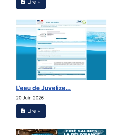
Lire +
L'eau de Juvelize...
L
20 Juin 2026
2
Lire +