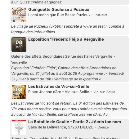
à un Quizz cinéma et gagnez
Guinguette Gauloise à Puzieux
08
-
Local technique Rue Basse Puzieux
Puzieux
Aoû
Le village de Puzieux (57590) s’apprête à vivre un festin comme à
l’époque des irréductibles
Exposition "Frédéric Fléjo à Vergaville
08
Aoû
-
Galerie des Effets Secondaires 29 rue des halles Vergaville
Vergaville
Exposition "Frédéric Fléjo", Galerie des effets Secondaires de
Vergaville, du 31 juillet au 9 août 2026 Au programme : - Vendredi
31 juillet à partir de 18h : Vernissage de l’exposition «
Les Estivales de Vic-sur-Seille
08
-
Place Jeanne d’Arc – Vic-sur-Seille
Vic-sur-Seille
Aoû
Les Estivales de Vic sont de retour ! La 6ᵉ édition des Estivales de
Vic vous donne rendez-vous pour deux soirées musicales gratuites
au cœur de Vic-sur-Seille, sur la Place Jeanne d’Arc. Au
La Bataille de Gaulle - Partie 2 : J’écris ton nom
08
-
Salle de la Délivrance, 57260 DIEUZE
Dieuze
Aoû
Synopsis : Tout public Juin 1940. La France s'effondre et signe