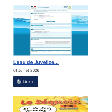
L'eau de Juvelize...
E
01 Juillet 2026
3
Lire +