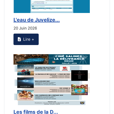
L'eau de Juvelize...
L
20 Juin 2026
2
Lire +
Les films de la D...
L