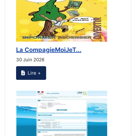
La CompagieMoiJeT...
L
30 Juin 2026
3
Lire +