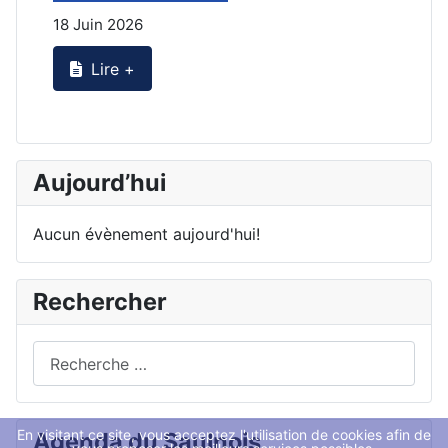
18 Juin 2026
2
Lire +
Aujourd’hui
Aucun évènement aujourd'hui!
Rechercher
Rechercher
En visitant ce site, vous acceptez l'utilisation de cookies afin de
Agenda du Saulnois