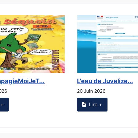
pagieMoiJeT...
L'eau de Juvelize...
026
20 Juin 2026
+
Lire +