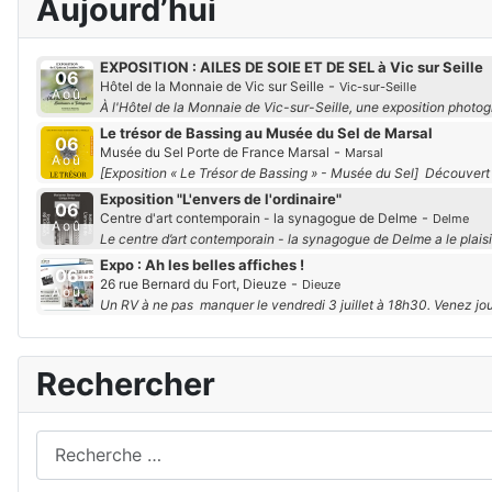
Aujourd’hui
EXPOSITION : AILES DE SOIE ET DE SEL à Vic sur Seille
06
-
Hôtel de la Monnaie de Vic sur Seille
Vic-sur-Seille
Aoû
À l'Hôtel de la Monnaie de Vic-sur-Seille, une exposition photo
Le trésor de Bassing au Musée du Sel de Marsal
06
-
Musée du Sel Porte de France Marsal
Marsal
Aoû
[Exposition « Le Trésor de Bassing » - Musée du Sel] Découvert
Exposition "L'envers de l'ordinaire"
06
-
Centre d'art contemporain - la synagogue de Delme
Delme
Aoû
Le centre d’art contemporain - la synagogue de Delme a le plaisi
Expo : Ah les belles affiches !
06
-
26 rue Bernard du Fort, Dieuze
Dieuze
Aoû
Un RV à ne pas manquer le vendredi 3 juillet à 18h30. Venez j
Rechercher
Rechercher