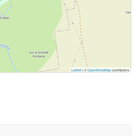
Leaflet
| ©
OpenStreetMap
contributors