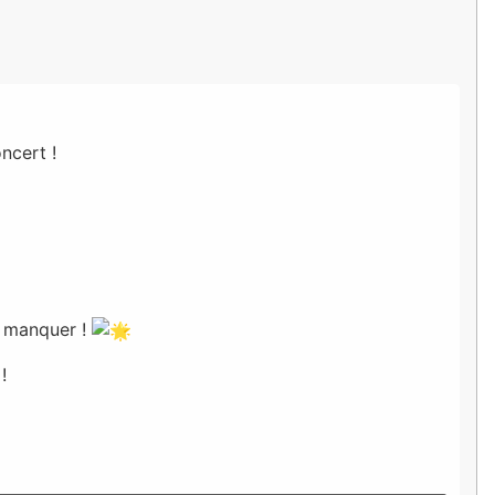
ncert !
s manquer !
!