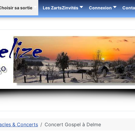
Choisir sa sortie
Les ZartsZinvités
Connexion
Conta
acles & Concerts
Concert Gospel à Delme