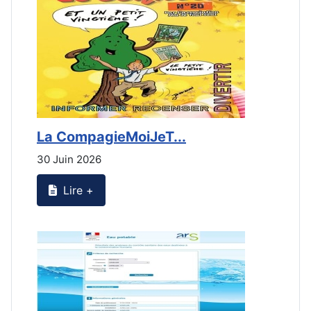
La CompagieMoiJeT...
L
30 Juin 2026
3
Lire +