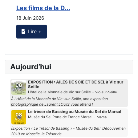
Les films de la D...
L
18 Juin 2026
2
Lire +
Aujourd’hui
EXPOSITION : AILES DE SOIE ET DE SEL à Vic sur
08
Seille
Aoû
-
Hôtel de la Monnaie de Vic sur Seille
Vic-sur-Seille
À l'Hôtel de la Monnaie de Vic-sur-Seille, une exposition
photographique de Laurent LOUIS vous attend !
Le trésor de Bassing au Musée du Sel de Marsal
08
-
Musée du Sel Porte de France Marsal
Marsal
Aoû
[Exposition « Le Trésor de Bassing » - Musée du Sel] Découvert en
2010 en Moselle, le Trésor de