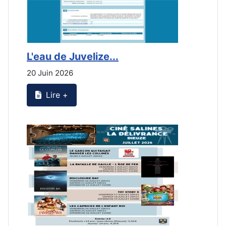
L'eau de Juvelize...
L
20 Juin 2026
2
Lire +