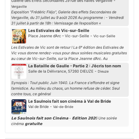
-
Galerie des Effets Secondaires 29 rue des halles Vergaville
Vergaville
Exposition "Frédéric Fléjo", Galerie des effets Secondaires de
Vergaville, du 31 juillet au 9 août 2026 Au programme : - Vendredi
31 juillet à partir de 18h : Vernissage de l’exposition «
Les Estivales de Vic-sur-Seille
08
-
Place Jeanne d’Arc – Vic-sur-Seille
Vic-sur-Seille
Aoû
Les Estivales de Vic sont de retour ! La 6ᵉ édition des Estivales de
Vic vous donne rendez-vous pour deux soirées musicales gratuites
au cœur de Vic-sur-Seille, sur la Place Jeanne d’Arc. Au
La Bataille de Gaulle - Partie 2 : J’écris ton nom
08
-
Salle de la Délivrance, 57260 DIEUZE
Dieuze
Aoû
Synopsis : Tout public Juin 1940. La France s'effondre et signe
l’armistice. Au milieu du chaos, un homme refuse de céder. Seul
contre tous, ce général
Le Saulnois fait son cinéma à Val de Bride
08
-
Val de Bride
Val-de-Bride
Aoû
𝗟𝗲 𝗦𝗮𝘂𝗹𝗻𝗼𝗶𝘀 𝗳𝗮𝗶𝘁 𝘀𝗼𝗻 𝗖𝗶𝗻𝗲́𝗺𝗮 - 𝗘́𝗱𝗶𝘁𝗶𝗼𝗻 𝟮𝟬𝟮6 Une soirée
cinéma 𝗴𝗿𝗮𝘁𝘂𝗶𝘁𝗲