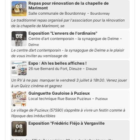
Repas pour rénovation de la chapelle de
08
Marimont
Aoû
-
Salle communale de Bourdonnay
Bourdonnay
Le traditionnel repas organisé par l'association pour la rénovation
de la chapelle de Marimont, se
Exposition "L'envers de l'ordinaire"
08
-
Centre d'art contemporain - la synagogue de Delme
Aoû
Delme
Le centre d’art contemporain - la synagogue de Delme a le plaisir
de vous inviter au vernissage de
Expo : Ah les belles affiches !
08
-
26 rue Bernard du Fort, Dieuze
Dieuze
Aoû
Un RV à ne pas manquer le vendredi 3 juillet à 18h30. Venez jouer
à un Quizz cinéma et gagnez
Guinguette Gauloise à Puzieux
08
-
Local technique Rue Basse Puzieux
Puzieux
Aoû
Le village de Puzieux (57590) s’apprête à vivre un festin comme à
l’époque des irréductibles
Exposition "Frédéric Fléjo à Vergaville
08
Aoû