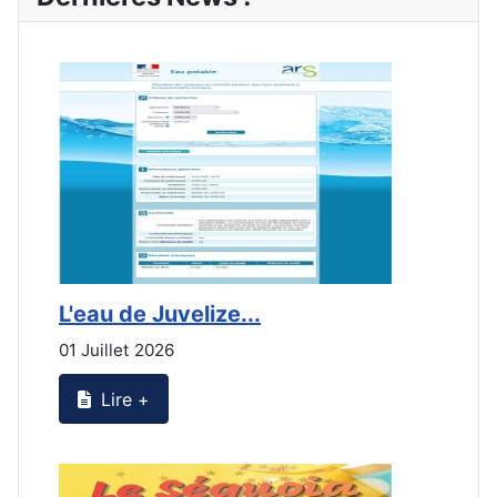
L'eau de Juvelize...
E
01 Juillet 2026
3
Lire +