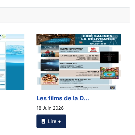
Les films de la D...
E
18 Juin 2026
3
Lire +