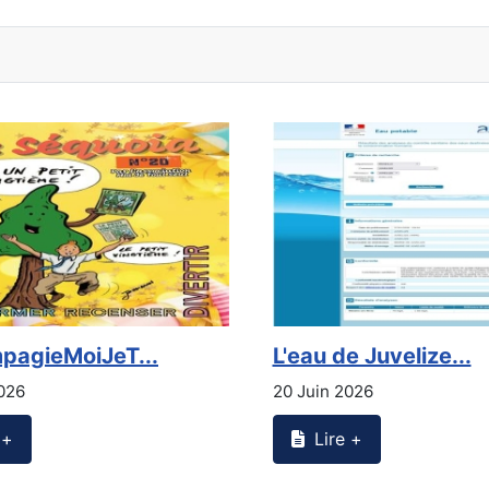
pagieMoiJeT...
L'eau de Juvelize...
026
20 Juin 2026
+
Lire +