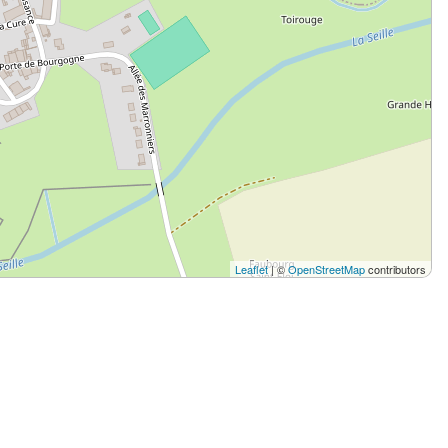
Leaflet
| ©
OpenStreetMap
contributors