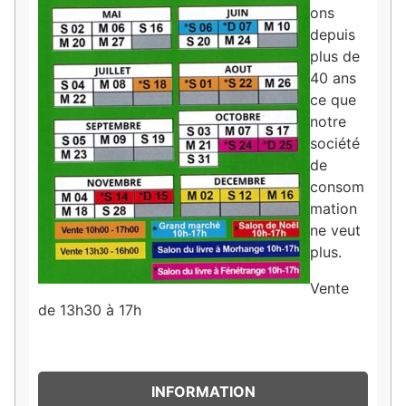
ons
depuis
plus de
40 ans
ce que
notre
société
de
consom
mation
ne veut
plus.
Vente
de 13h30 à 17h
INFORMATION