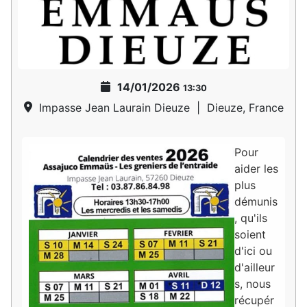
14/01/2026
13:30
Impasse Jean Laurain Dieuze
|
Dieuze, France
Pour
aider les
plus
démunis
, qu'ils
soient
d'ici ou
d'ailleur
s, nous
récupér