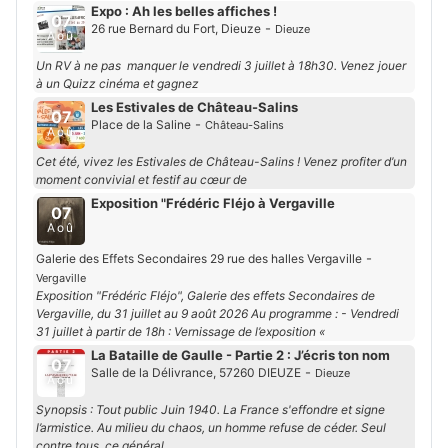
Expo : Ah les belles affiches !
07
-
26 rue Bernard du Fort, Dieuze
Dieuze
Aoû
Un RV à ne pas manquer le vendredi 3 juillet à 18h30. Venez jouer
à un Quizz cinéma et gagnez
Les Estivales de Château-Salins
07
-
Place de la Saline
Château-Salins
Aoû
Cet été, vivez les Estivales de Château-Salins ! Venez profiter d’un
moment convivial et festif au cœur de
Exposition "Frédéric Fléjo à Vergaville
07
Aoû
-
Galerie des Effets Secondaires 29 rue des halles Vergaville
Vergaville
Exposition "Frédéric Fléjo", Galerie des effets Secondaires de
Vergaville, du 31 juillet au 9 août 2026 Au programme : - Vendredi
31 juillet à partir de 18h : Vernissage de l’exposition «
La Bataille de Gaulle - Partie 2 : J’écris ton nom
07
-
Salle de la Délivrance, 57260 DIEUZE
Dieuze
Aoû
Synopsis : Tout public Juin 1940. La France s'effondre et signe
l’armistice. Au milieu du chaos, un homme refuse de céder. Seul
contre tous, ce général