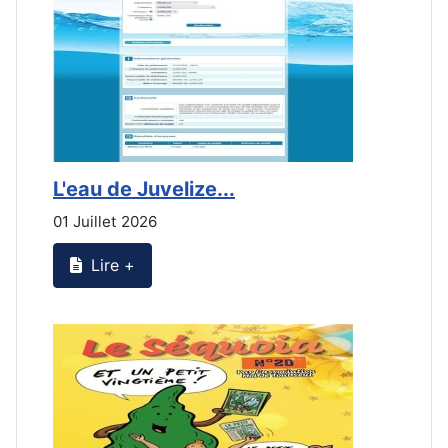
L'eau de Juvelize...
E
01 Juillet 2026
3
Lire +