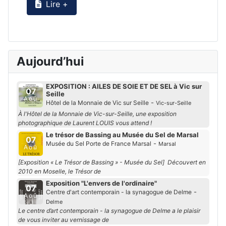
Lire +
Aujourd’hui
EXPOSITION : AILES DE SOIE ET DE SEL à Vic sur
07
Seille
Aoû
-
Hôtel de la Monnaie de Vic sur Seille
Vic-sur-Seille
À l'Hôtel de la Monnaie de Vic-sur-Seille, une exposition
photographique de Laurent LOUIS vous attend !
Le trésor de Bassing au Musée du Sel de Marsal
07
-
Musée du Sel Porte de France Marsal
Marsal
Aoû
[Exposition « Le Trésor de Bassing » - Musée du Sel] Découvert en
2010 en Moselle, le Trésor de
Exposition "L'envers de l'ordinaire"
07
-
Centre d'art contemporain - la synagogue de Delme
Aoû
Delme
Le centre d’art contemporain - la synagogue de Delme a le plaisir
de vous inviter au vernissage de