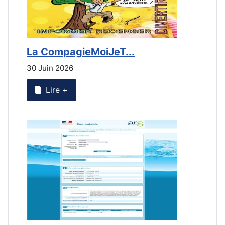
La CompagieMoiJeT...
L
30 Juin 2026
3
Lire +