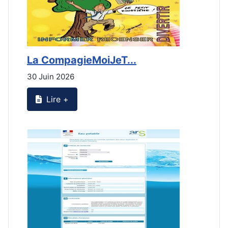
La CompagieMoiJeT...
L
30 Juin 2026
3
Lire +