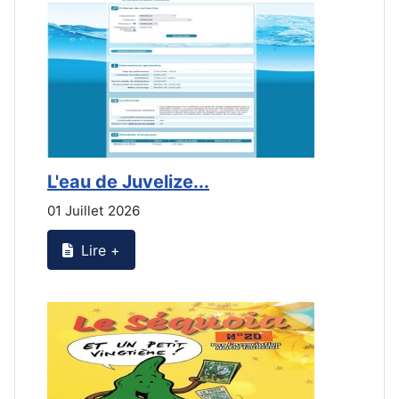
L'eau de Juvelize...
E
01 Juillet 2026
3
Lire +