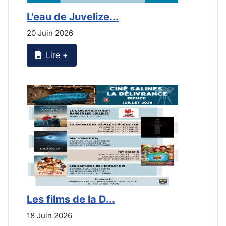
L'eau de Juvelize...
L
20 Juin 2026
2
Lire +
Les films de la D...
L
18 Juin 2026
2