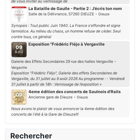
de vous inviter au vernissage de
La Bataille de Gaulle - Partie 2 : J’écris ton nom
09
-
Salle de la Délivrance, 57260 DIEUZE
Dieuze
Aoû
Synopsis : Tout public Juin 1940. La France s'effondre et signe
l’armistice. Au milieu du chaos, un homme refuse de céder. Seul
contre tous, ce général
Exposition "Frédéric Fléjo à Vergaville
09
Aoû
-
Galerie des Effets Secondaires 29 rue des halles Vergaville
Vergaville
Exposition "Frédéric Fléjo", Galerie des effets Secondaires de
Vergaville, du 31 juillet au 9 août 2026 Au programme : - Vendredi
31 juillet à partir de 18h : Vernissage de l’exposition «
4eme édition des concerts de Saulnois d'Rails
09
-
Ancienne gare de Dieuze
Dieuze
Aoû
Nous avons le plaisir de vous annoncer la 4eme édition des
concerts de l'été à la Gare de Dieuze!!!
Rechercher