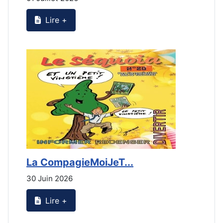
Lire +
La CompagieMoiJeT...
L
30 Juin 2026
3
Lire +