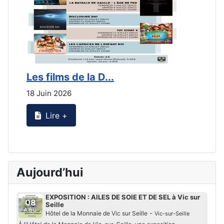
Les films de la D...
L
18 Juin 2026
2
Lire +
Aujourd’hui
EXPOSITION : AILES DE SOIE ET DE SEL à Vic sur
08
Seille
Aoû
-
Hôtel de la Monnaie de Vic sur Seille
Vic-sur-Seille