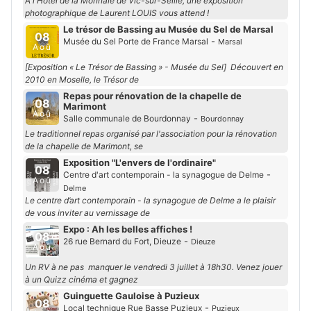
À l'Hôtel de la Monnaie de Vic-sur-Seille, une exposition
photographique de Laurent LOUIS vous attend !
Le trésor de Bassing au Musée du Sel de Marsal
08
-
Musée du Sel Porte de France Marsal
Marsal
Aoû
[Exposition « Le Trésor de Bassing » - Musée du Sel] Découvert en
2010 en Moselle, le Trésor de
Repas pour rénovation de la chapelle de
08
Marimont
Aoû
-
Salle communale de Bourdonnay
Bourdonnay
Le traditionnel repas organisé par l'association pour la rénovation
de la chapelle de Marimont, se
Exposition "L'envers de l'ordinaire"
08
-
Centre d'art contemporain - la synagogue de Delme
Aoû
Delme
Le centre d’art contemporain - la synagogue de Delme a le plaisir
de vous inviter au vernissage de
Expo : Ah les belles affiches !
08
-
26 rue Bernard du Fort, Dieuze
Dieuze
Aoû
Un RV à ne pas manquer le vendredi 3 juillet à 18h30. Venez jouer
à un Quizz cinéma et gagnez
Guinguette Gauloise à Puzieux
08
-
Local technique Rue Basse Puzieux
Puzieux