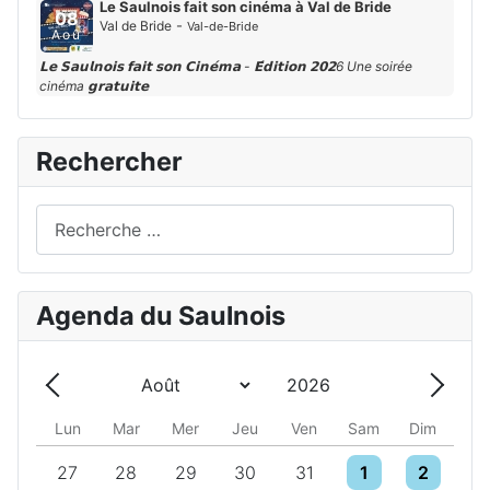
Le Saulnois fait son cinéma à Val de Bride
08
-
Val de Bride
Val-de-Bride
Aoû
𝗟𝗲 𝗦𝗮𝘂𝗹𝗻𝗼𝗶𝘀 𝗳𝗮𝗶𝘁 𝘀𝗼𝗻 𝗖𝗶𝗻𝗲́𝗺𝗮 - 𝗘́𝗱𝗶𝘁𝗶𝗼𝗻 𝟮𝟬𝟮6 Une soirée
cinéma 𝗴𝗿𝗮𝘁𝘂𝗶𝘁𝗲
Rechercher
Rechercher
Agenda du Saulnois
Année
Mois
Précédent - Mois
Suivan
Lun
Mar
Mer
Jeu
Ven
Sam
Dim
Un évènement
5 évènements
5 évènements
6 évènements
10 évènements
9 évènements
6 évènemen
27
28
29
30
31
1
2