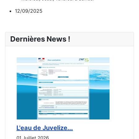
12/09/2025
Dernières News !
L'eau de Juvelize...
E
01 Juillet 2026
3