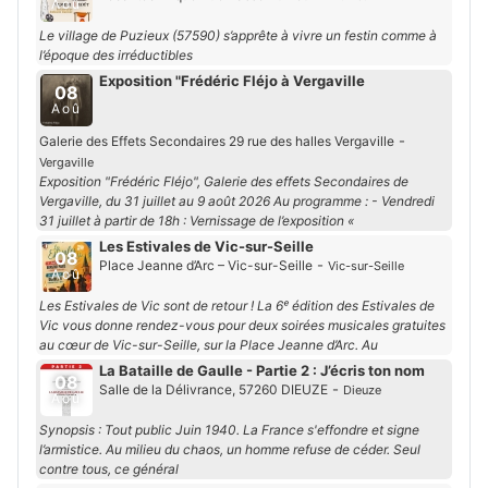
Aoû
Le village de Puzieux (57590) s’apprête à vivre un festin comme à
l’époque des irréductibles
Exposition "Frédéric Fléjo à Vergaville
08
Aoû
-
Galerie des Effets Secondaires 29 rue des halles Vergaville
Vergaville
Exposition "Frédéric Fléjo", Galerie des effets Secondaires de
Vergaville, du 31 juillet au 9 août 2026 Au programme : - Vendredi
31 juillet à partir de 18h : Vernissage de l’exposition «
Les Estivales de Vic-sur-Seille
08
-
Place Jeanne d’Arc – Vic-sur-Seille
Vic-sur-Seille
Aoû
Les Estivales de Vic sont de retour ! La 6ᵉ édition des Estivales de
Vic vous donne rendez-vous pour deux soirées musicales gratuites
au cœur de Vic-sur-Seille, sur la Place Jeanne d’Arc. Au
La Bataille de Gaulle - Partie 2 : J’écris ton nom
08
-
Salle de la Délivrance, 57260 DIEUZE
Dieuze
Aoû
Synopsis : Tout public Juin 1940. La France s'effondre et signe
l’armistice. Au milieu du chaos, un homme refuse de céder. Seul
contre tous, ce général