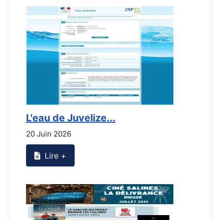
L'eau de Juvelize...
L
20 Juin 2026
2
Lire +