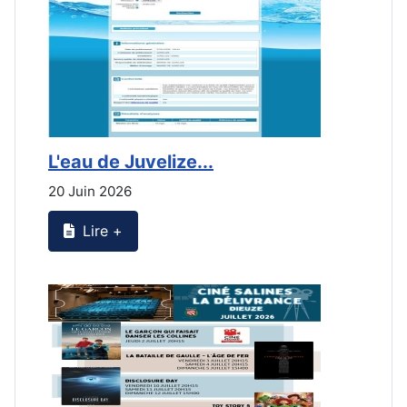
L'eau de Juvelize...
L
20 Juin 2026
2
Lire +