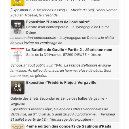
Aoû
[Exposition « Le Trésor de Bassing » - Musée du Sel] Découvert en
2010 en Moselle, le Trésor de
Exposition "L'envers de l'ordinaire"
09
-
Centre d'art contemporain - la synagogue de Delme
Aoû
Delme
Le centre d’art contemporain - la synagogue de Delme a le plaisir
de vous inviter au vernissage de
La Bataille de Gaulle - Partie 2 : J’écris ton nom
09
-
Salle de la Délivrance, 57260 DIEUZE
Dieuze
Aoû
Synopsis : Tout public Juin 1940. La France s'effondre et signe
l’armistice. Au milieu du chaos, un homme refuse de céder. Seul
contre tous, ce général
Exposition "Frédéric Fléjo à Vergaville
09
Aoû
-
Galerie des Effets Secondaires 29 rue des halles Vergaville
Vergaville
Exposition "Frédéric Fléjo", Galerie des effets Secondaires de
Vergaville, du 31 juillet au 9 août 2026 Au programme : - Vendredi
31 juillet à partir de 18h : Vernissage de l’exposition «
4eme édition des concerts de Saulnois d'Rails