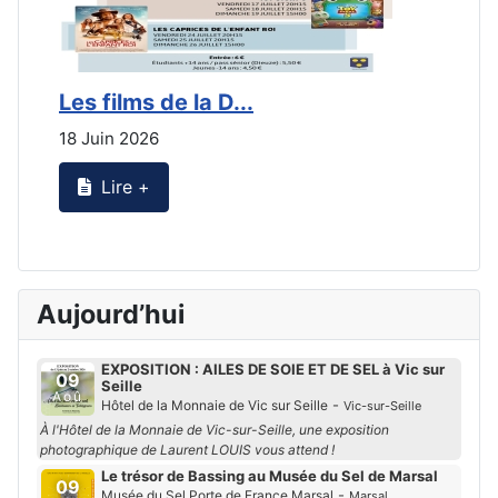
Les films de la D...
L
18 Juin 2026
2
Lire +
Aujourd’hui
EXPOSITION : AILES DE SOIE ET DE SEL à Vic sur
09
Seille
Aoû
-
Hôtel de la Monnaie de Vic sur Seille
Vic-sur-Seille
À l'Hôtel de la Monnaie de Vic-sur-Seille, une exposition
photographique de Laurent LOUIS vous attend !
Le trésor de Bassing au Musée du Sel de Marsal
09
-
Musée du Sel Porte de France Marsal
Marsal