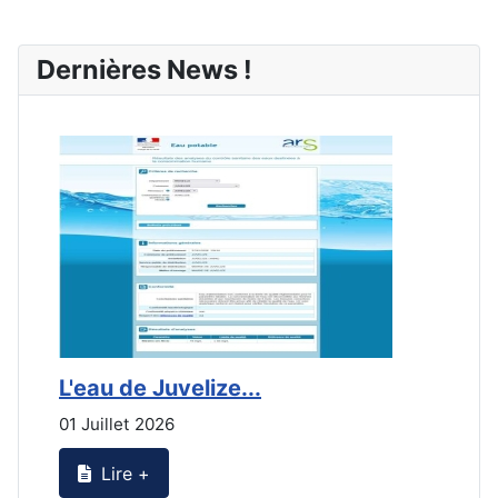
Dernières News !
L'eau de Juvelize...
E
01 Juillet 2026
3
Lire +