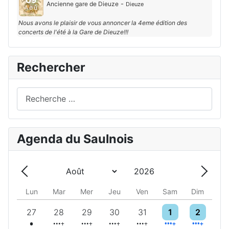
09
-
Ancienne gare de Dieuze
Dieuze
Aoû
Nous avons le plaisir de vous annoncer la 4eme édition des
concerts de l'été à la Gare de Dieuze!!!
Rechercher
Rechercher
Agenda du Saulnois
Année
Mois
Précédent - Mois
Suivan
Lun
Mar
Mer
Jeu
Ven
Sam
Dim
Un évènement
5 évènements
5 évènements
6 évènements
10 évènements
9 évènements
6 évènemen
27
28
29
30
31
1
2