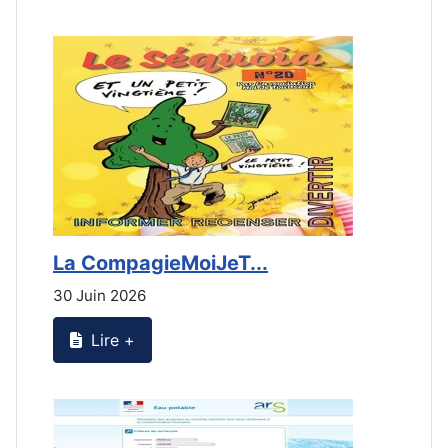
La CompagieMoiJeT...
L
30 Juin 2026
3
Lire +