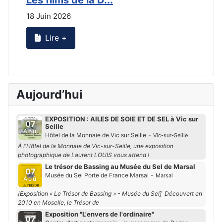
18 Juin 2026
2
Lire +
Aujourd’hui
EXPOSITION : AILES DE SOIE ET DE SEL à Vic sur
07
Seille
Aoû
-
Hôtel de la Monnaie de Vic sur Seille
Vic-sur-Seille
À l'Hôtel de la Monnaie de Vic-sur-Seille, une exposition
photographique de Laurent LOUIS vous attend !
Le trésor de Bassing au Musée du Sel de Marsal
07
-
Musée du Sel Porte de France Marsal
Marsal
Aoû
[Exposition « Le Trésor de Bassing » - Musée du Sel] Découvert en
2010 en Moselle, le Trésor de
Exposition "L'envers de l'ordinaire"
07