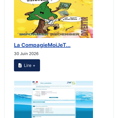
La CompagieMoiJeT...
L
30 Juin 2026
3
Lire +