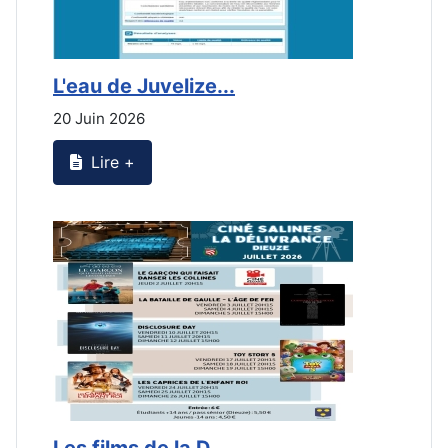
L'eau de Juvelize...
L
20 Juin 2026
2
Lire +
Les films de la D...
L