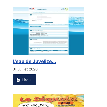
L'eau de Juvelize...
E
01 Juillet 2026
3
Lire +