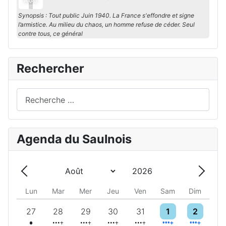
Aoû
Synopsis : Tout public Juin 1940. La France s'effondre et signe
l’armistice. Au milieu du chaos, un homme refuse de céder. Seul
contre tous, ce général
Rechercher
Rechercher
Agenda du Saulnois
Année
Mois
Précédent - Mois
Suivan
Lun
Mar
Mer
Jeu
Ven
Sam
Dim
Un évènement
5 évènements
5 évènements
6 évènements
10 évènements
9 évènements
6 évènemen
27
28
29
30
31
1
2