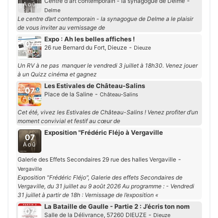
-
Centre d'art contemporain - la synagogue de Delme
Aoû
Delme
Le centre d’art contemporain - la synagogue de Delme a le plaisir
de vous inviter au vernissage de
Expo : Ah les belles affiches !
07
-
26 rue Bernard du Fort, Dieuze
Dieuze
Aoû
Un RV à ne pas manquer le vendredi 3 juillet à 18h30. Venez jouer
à un Quizz cinéma et gagnez
Les Estivales de Château-Salins
07
-
Place de la Saline
Château-Salins
Aoû
Cet été, vivez les Estivales de Château-Salins ! Venez profiter d’un
moment convivial et festif au cœur de
Exposition "Frédéric Fléjo à Vergaville
07
Aoû
-
Galerie des Effets Secondaires 29 rue des halles Vergaville
Vergaville
Exposition "Frédéric Fléjo", Galerie des effets Secondaires de
Vergaville, du 31 juillet au 9 août 2026 Au programme : - Vendredi
31 juillet à partir de 18h : Vernissage de l’exposition «
La Bataille de Gaulle - Partie 2 : J’écris ton nom
07
-
Salle de la Délivrance, 57260 DIEUZE
Dieuze