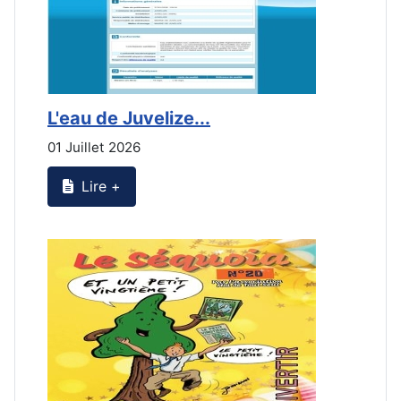
L'eau de Juvelize...
E
01 Juillet 2026
3
Lire +