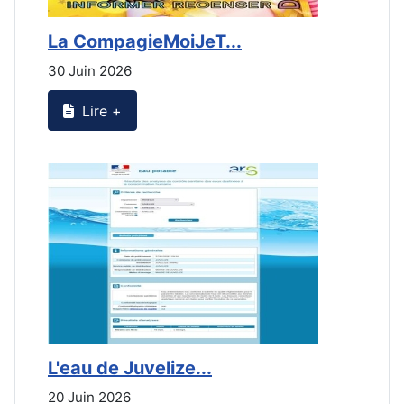
La CompagieMoiJeT...
L
30 Juin 2026
3
Lire +
L'eau de Juvelize...
L
20 Juin 2026
2