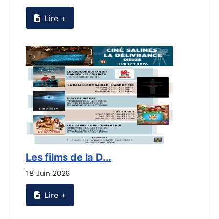
Lire +
Les films de la D...
L
18 Juin 2026
2
Lire +