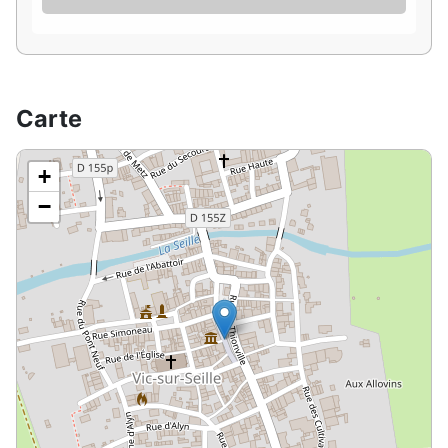
Carte
+
−