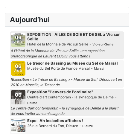
Aujourd’hui
EXPOSITION : AILES DE SOIE ET DE SEL à Vic sur
06
Seille
Aoû
-
Hôtel de la Monnaie de Vic sur Seille
Vic-sur-Seille
À l'Hôtel de la Monnaie de Vic-sur-Seille, une exposition
photographique de Laurent LOUIS vous attend !
Le trésor de Bassing au Musée du Sel de Marsal
06
-
Musée du Sel Porte de France Marsal
Marsal
Aoû
[Exposition « Le Trésor de Bassing » - Musée du Sel] Découvert en
2010 en Moselle, le Trésor de
Exposition "L'envers de l'ordinaire"
06
-
Centre d'art contemporain - la synagogue de Delme
Aoû
Delme
Le centre d’art contemporain - la synagogue de Delme a le plaisir
de vous inviter au vernissage de
Expo : Ah les belles affiches !
06
-
26 rue Bernard du Fort, Dieuze
Dieuze
Aoû