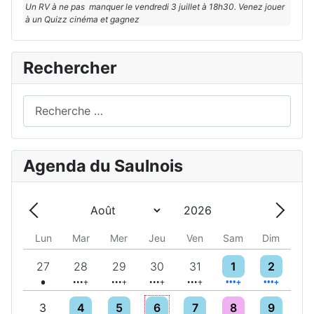
Un RV à ne pas manquer le vendredi 3 juillet à 18h30. Venez jouer
à un Quizz cinéma et gagnez
Rechercher
Rechercher
Agenda du Saulnois
Année
Mois
Précédent - Mois
Suivan
Lun
Mar
Mer
Jeu
Ven
Sam
Dim
Un évènement
5 évènements
5 évènements
6 évènements
10 évènements
9 évènements
6 évènemen
27
28
29
30
31
1
2
5 évènements
4 évènements
4 évènements
7 évènements
10 évènements
6 évènemen
3
4
5
6
7
8
9