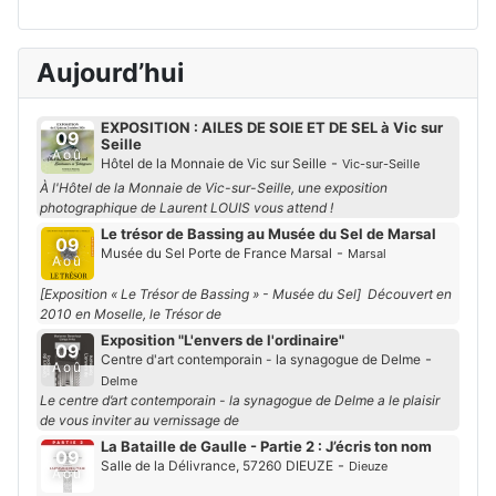
Aujourd’hui
EXPOSITION : AILES DE SOIE ET DE SEL à Vic sur
09
Seille
Aoû
-
Hôtel de la Monnaie de Vic sur Seille
Vic-sur-Seille
À l'Hôtel de la Monnaie de Vic-sur-Seille, une exposition
photographique de Laurent LOUIS vous attend !
Le trésor de Bassing au Musée du Sel de Marsal
09
-
Musée du Sel Porte de France Marsal
Marsal
Aoû
[Exposition « Le Trésor de Bassing » - Musée du Sel] Découvert en
2010 en Moselle, le Trésor de
Exposition "L'envers de l'ordinaire"
09
-
Centre d'art contemporain - la synagogue de Delme
Aoû
Delme
Le centre d’art contemporain - la synagogue de Delme a le plaisir
de vous inviter au vernissage de
La Bataille de Gaulle - Partie 2 : J’écris ton nom
09
-
Salle de la Délivrance, 57260 DIEUZE
Dieuze
Aoû