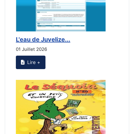
L'eau de Juvelize...
E
01 Juillet 2026
3
Lire +