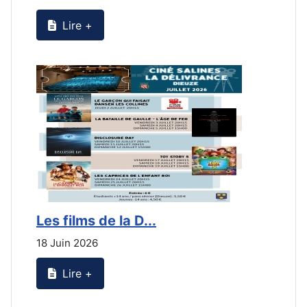
Lire +
Les films de la D...
L
18 Juin 2026
2
Lire +