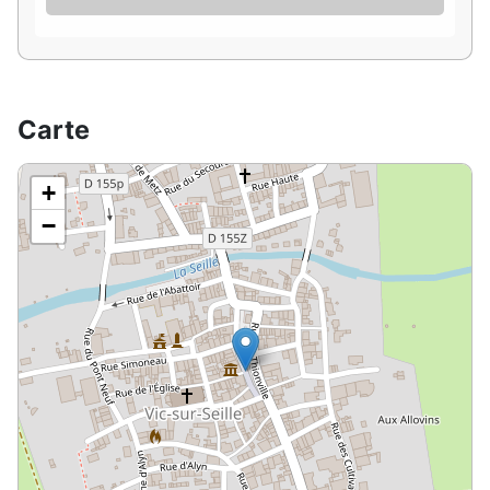
Carte
+
−