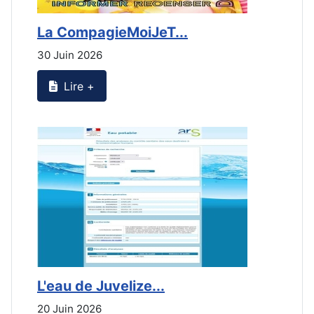
La CompagieMoiJeT...
L
30 Juin 2026
3
Lire +
L'eau de Juvelize...
L
20 Juin 2026
2