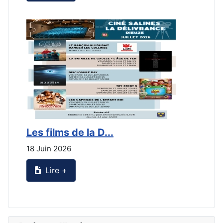
Les films de la D...
L
18 Juin 2026
2
Lire +