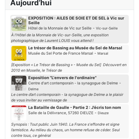
Aujourd’hui
EXPOSITION : AILES DE SOIE ET DE SEL à Vic sur
09
Seille
Aoû
-
Hôtel de la Monnaie de Vic sur Seille
Vic-sur-Seille
À l'Hôtel de la Monnaie de Vic-sur-Seille, une exposition
photographique de Laurent LOUIS vous attend !
Le trésor de Bassing au Musée du Sel de Marsal
09
-
Musée du Sel Porte de France Marsal
Marsal
Aoû
[Exposition « Le Trésor de Bassing » - Musée du Sel] Découvert en
2010 en Moselle, le Trésor de
Exposition "L'envers de l'ordinaire"
09
-
Centre d'art contemporain - la synagogue de Delme
Aoû
Delme
Le centre d’art contemporain - la synagogue de Delme a le plaisir
de vous inviter au vernissage de
La Bataille de Gaulle - Partie 2 : J’écris ton nom
09
-
Salle de la Délivrance, 57260 DIEUZE
Dieuze
Aoû
Synopsis : Tout public Juin 1940. La France s'effondre et signe
l’armistice. Au milieu du chaos, un homme refuse de céder. Seul
contre tous, ce général