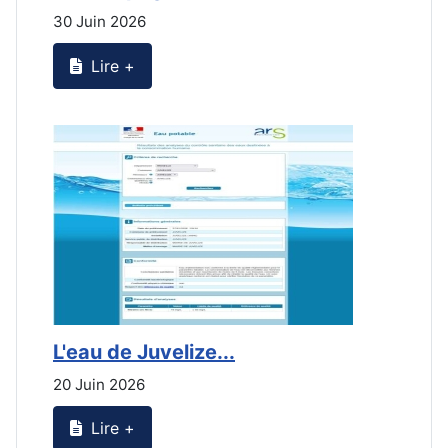
30 Juin 2026
3
Lire +
L'eau de Juvelize...
L
20 Juin 2026
2
Lire +