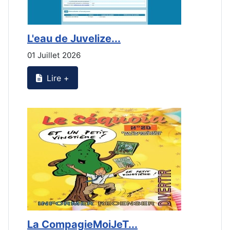
L'eau de Juvelize...
E
01 Juillet 2026
3
Lire +
La CompagieMoiJeT...
L