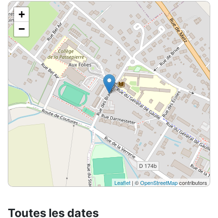
+
−
Leaflet
| ©
OpenStreetMap
contributors
Toutes les dates