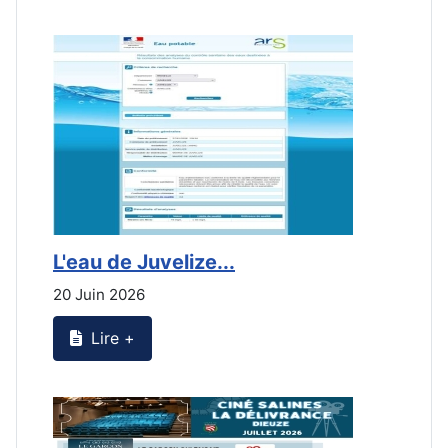
L'eau de Juvelize...
L
20 Juin 2026
2
Lire +