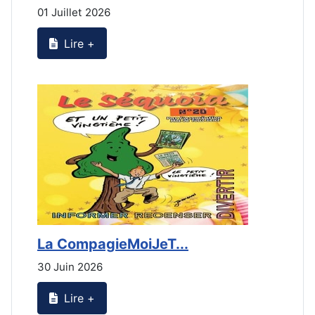
01 Juillet 2026
3
Lire +
La CompagieMoiJeT...
L
30 Juin 2026
3
Lire +