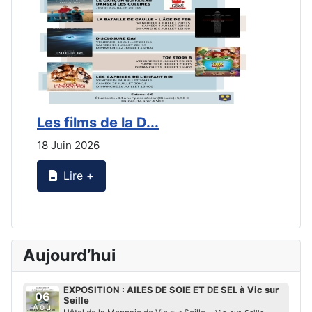
Les films de la D...
L
18 Juin 2026
2
Lire +
Aujourd’hui
EXPOSITION : AILES DE SOIE ET DE SEL à Vic sur
06
Seille
Aoû