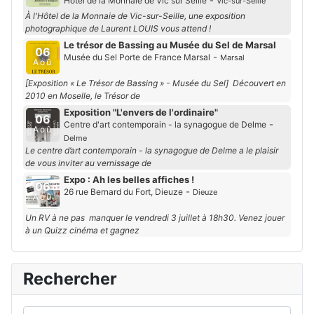
-
Hôtel de la Monnaie de Vic sur Seille
Vic-sur-Seille
À l'Hôtel de la Monnaie de Vic-sur-Seille, une exposition
photographique de Laurent LOUIS vous attend !
Le trésor de Bassing au Musée du Sel de Marsal
06
-
Musée du Sel Porte de France Marsal
Marsal
Aoû
[Exposition « Le Trésor de Bassing » - Musée du Sel] Découvert en
2010 en Moselle, le Trésor de
Exposition "L'envers de l'ordinaire"
06
-
Centre d'art contemporain - la synagogue de Delme
Aoû
Delme
Le centre d’art contemporain - la synagogue de Delme a le plaisir
de vous inviter au vernissage de
Expo : Ah les belles affiches !
06
-
26 rue Bernard du Fort, Dieuze
Dieuze
Aoû
Un RV à ne pas manquer le vendredi 3 juillet à 18h30. Venez jouer
à un Quizz cinéma et gagnez
Rechercher