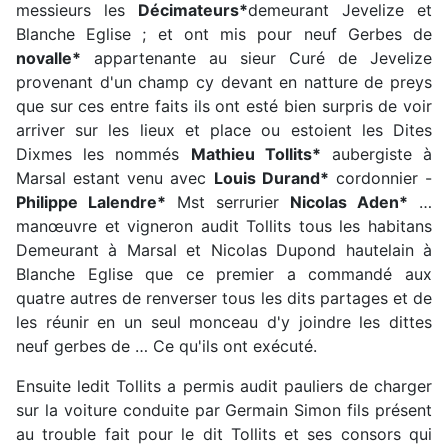
messieurs les
Décimateurs*
demeurant Jevelize et
Blanche Eglise ; et ont mis pour neuf Gerbes de
novalle*
appartenante au sieur Curé de Jevelize
provenant d'un champ cy devant en natture de preys
que sur ces entre faits ils ont esté bien surpris de voir
arriver sur les lieux et place ou estoient les Dites
Dixmes les nommés
Mathieu Tollits*
aubergiste à
Marsal estant venu avec
Louis Durand*
cordonnier -
Philippe Lalendre*
Mst serrurier
Nicolas Aden*
…
manœuvre et vigneron audit Tollits tous les habitans
Demeurant à Marsal et Nicolas Dupond hautelain à
Blanche Eglise que ce premier a commandé aux
quatre autres de renverser tous les dits partages et de
les réunir en un seul monceau d'y joindre les dittes
neuf gerbes de … Ce qu'ils ont exécuté.
Ensuite ledit Tollits a permis audit pauliers de charger
sur la voiture conduite par Germain Simon fils présent
au trouble fait pour le dit Tollits et ses consors qui