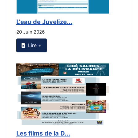
L'eau de Juvelize...
L
20 Juin 2026
2
Lire +
Les films de la D...
L