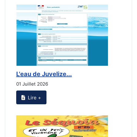
L'eau de Juvelize...
E
01 Juillet 2026
3
Lire +