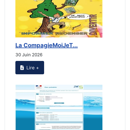
La CompagieMoiJeT...
L
30 Juin 2026
3
Lire +