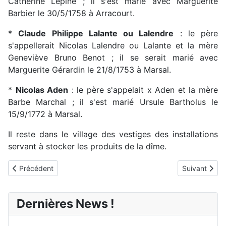
Catherine Lepine ; il s'est marié avec Marguerite
Barbier le 30/5/1758 à Arracourt.
*
Claude Philippe Lalante ou Lalendre
: le père
s'appellerait Nicolas Lalendre ou Lalante et la mère
Geneviève Bruno Benot ; il se serait marié avec
Marguerite Gérardin le 21/8/1753 à Marsal.
*
Nicolas Aden
: le père s'appelait x Aden et la mère
Barbe Marchal ; il s'est marié Ursule Bartholus le
15/9/1772 à Marsal.
Il reste dans le village des vestiges des installations
servant à stocker les produits de la dîme.
Article précédent : Histoire du village
Article suiva
Précédent
Suivant
Dernières News !