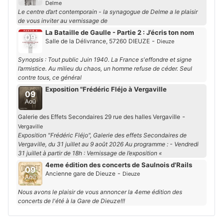
Delme
Le centre d’art contemporain - la synagogue de Delme a le plaisir
de vous inviter au vernissage de
La Bataille de Gaulle - Partie 2 : J’écris ton nom
09
-
Salle de la Délivrance, 57260 DIEUZE
Dieuze
Aoû
Synopsis : Tout public Juin 1940. La France s'effondre et signe
l’armistice. Au milieu du chaos, un homme refuse de céder. Seul
contre tous, ce général
Exposition "Frédéric Fléjo à Vergaville
09
Aoû
-
Galerie des Effets Secondaires 29 rue des halles Vergaville
Vergaville
Exposition "Frédéric Fléjo", Galerie des effets Secondaires de
Vergaville, du 31 juillet au 9 août 2026 Au programme : - Vendredi
31 juillet à partir de 18h : Vernissage de l’exposition «
4eme édition des concerts de Saulnois d'Rails
09
-
Ancienne gare de Dieuze
Dieuze
Aoû
Nous avons le plaisir de vous annoncer la 4eme édition des
concerts de l'été à la Gare de Dieuze!!!