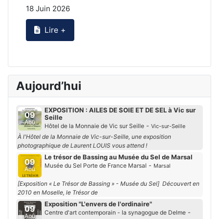
18 Juin 2026
2
Lire +
Aujourd’hui
EXPOSITION : AILES DE SOIE ET DE SEL à Vic sur
09
Seille
Aoû
-
Hôtel de la Monnaie de Vic sur Seille
Vic-sur-Seille
À l'Hôtel de la Monnaie de Vic-sur-Seille, une exposition
photographique de Laurent LOUIS vous attend !
Le trésor de Bassing au Musée du Sel de Marsal
09
-
Musée du Sel Porte de France Marsal
Marsal
Aoû
[Exposition « Le Trésor de Bassing » - Musée du Sel] Découvert en
2010 en Moselle, le Trésor de
Exposition "L'envers de l'ordinaire"
09
-
Centre d'art contemporain - la synagogue de Delme
Aoû