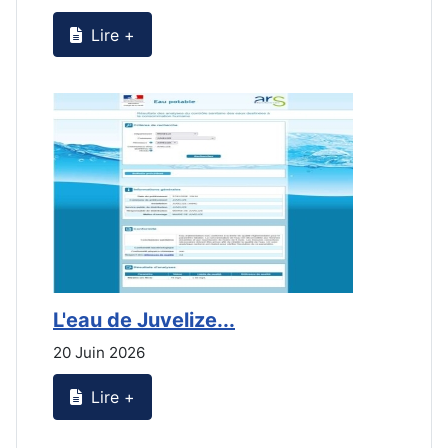
Lire +
L'eau de Juvelize...
L
20 Juin 2026
2
Lire +