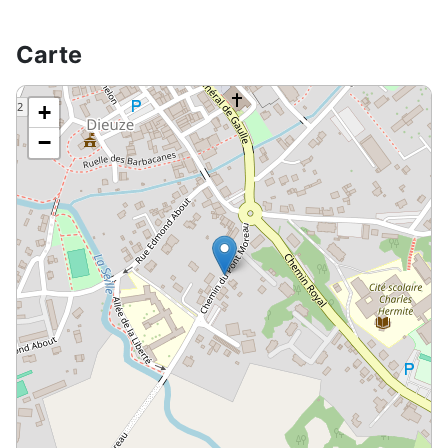
Carte
+
−