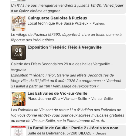
Un RV à ne pas manquer le vendredi 3 juillet à 18h30. Venez jouer
à un Quizz cinéma et gagnez
Guinguette Gauloise à Puzieux
08
-
Local technique Rue Basse Puzieux
Puzieux
Aoû
Le village de Puzieux (57590) s’apprête à vivre un festin comme à
l’époque des irréductibles
Exposition "Frédéric Fléjo à Vergaville
08
Aoû
-
Galerie des Effets Secondaires 29 rue des halles Vergaville
Vergaville
Exposition "Frédéric Fléjo", Galerie des effets Secondaires de
Vergaville, du 31 juillet au 9 août 2026 Au programme : - Vendredi
31 juillet à partir de 18h : Vernissage de l’exposition «
Les Estivales de Vic-sur-Seille
08
-
Place Jeanne d’Arc – Vic-sur-Seille
Vic-sur-Seille
Aoû
Les Estivales de Vic sont de retour ! La 6ᵉ édition des Estivales de
Vic vous donne rendez-vous pour deux soirées musicales gratuites
au cœur de Vic-sur-Seille, sur la Place Jeanne d’Arc. Au
La Bataille de Gaulle - Partie 2 : J’écris ton nom
08
-
Salle de la Délivrance, 57260 DIEUZE
Dieuze
Aoû