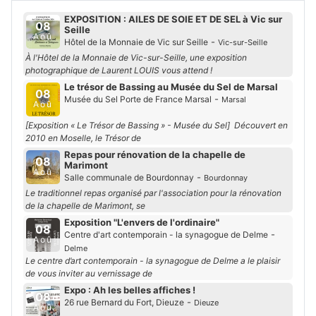
EXPOSITION : AILES DE SOIE ET DE SEL à Vic sur
08
Seille
Aoû
-
Hôtel de la Monnaie de Vic sur Seille
Vic-sur-Seille
À l'Hôtel de la Monnaie de Vic-sur-Seille, une exposition
photographique de Laurent LOUIS vous attend !
Le trésor de Bassing au Musée du Sel de Marsal
08
-
Musée du Sel Porte de France Marsal
Marsal
Aoû
[Exposition « Le Trésor de Bassing » - Musée du Sel] Découvert en
2010 en Moselle, le Trésor de
Repas pour rénovation de la chapelle de
08
Marimont
Aoû
-
Salle communale de Bourdonnay
Bourdonnay
Le traditionnel repas organisé par l'association pour la rénovation
de la chapelle de Marimont, se
Exposition "L'envers de l'ordinaire"
08
-
Centre d'art contemporain - la synagogue de Delme
Aoû
Delme
Le centre d’art contemporain - la synagogue de Delme a le plaisir
de vous inviter au vernissage de
Expo : Ah les belles affiches !
08
-
26 rue Bernard du Fort, Dieuze
Dieuze
Aoû