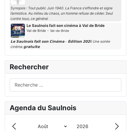
Synopsis : Tout public Juin 1940. La France s'effondre et signe
l’armistice. Au milieu du chaos, un homme refuse de céder. Seul
contre tous, ce général
Le Saulnois fait son cinéma à Val de Bride
08
-
Val de Bride
Val-de-Bride
Aoû
𝗟𝗲 𝗦𝗮𝘂𝗹𝗻𝗼𝗶𝘀 𝗳𝗮𝗶𝘁 𝘀𝗼𝗻 𝗖𝗶𝗻𝗲́𝗺𝗮 - 𝗘́𝗱𝗶𝘁𝗶𝗼𝗻 𝟮𝟬𝟮6 Une soirée
cinéma 𝗴𝗿𝗮𝘁𝘂𝗶𝘁𝗲
Rechercher
Rechercher
Agenda du Saulnois
Année
Mois
Précédent - Mois
Suivan