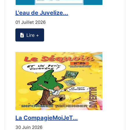
L'eau de Juvelize...
E
01 Juillet 2026
3
Lire +
La CompagieMoiJeT...
L
30 Juin 2026
3