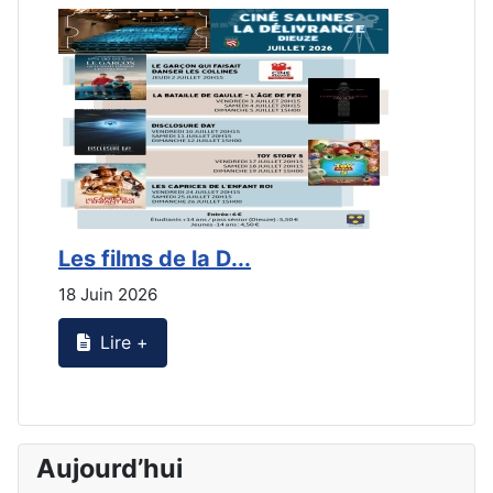
Les films de la D...
L
18 Juin 2026
2
Lire +
Aujourd’hui