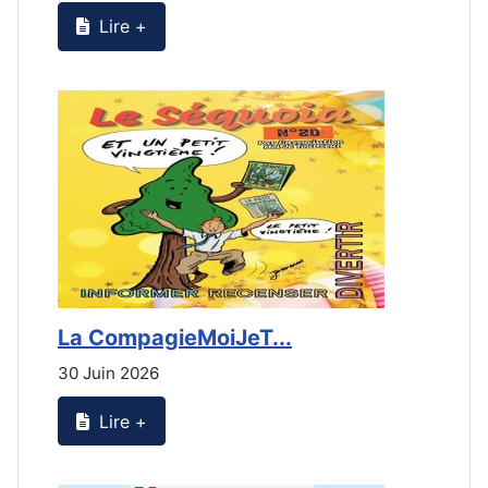
Lire +
La CompagieMoiJeT...
L
30 Juin 2026
3
Lire +