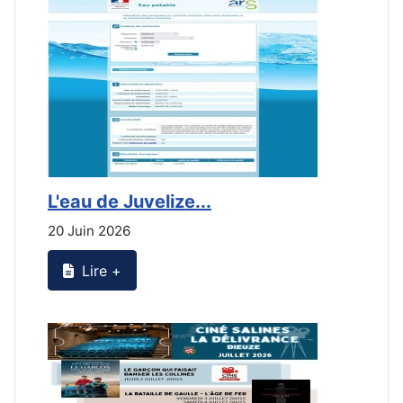
L'eau de Juvelize...
L
20 Juin 2026
2
Lire +