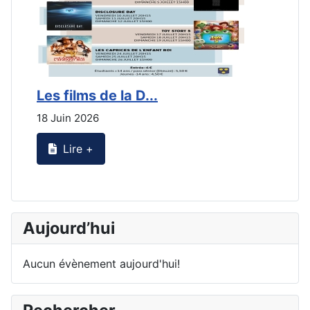
Les films de la D...
L
18 Juin 2026
2
Lire +
Aujourd’hui
Aucun évènement aujourd'hui!