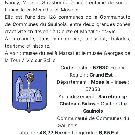
Nancy, Metz et Strasbourg, à une trentaine de km de
Lunéville en Meurthe-et-Moselle.
Elle est l'une des 128 communes de la
C
ommunauté
de
C
ommunes du
S
aulnois, entre deux grandes zones
d'activité en devenir à Dieuze et Morville-les-Vic.
À proximité, tous commerces, artisanat, balades,
tourisme et histoire.
À voir : musée du sel à Marsal et le musée Georges de
la Tour à Vic sur Seille
Code Postal :
57630
France
Région :
Grand Est
-
Département :
Moselle
- insee :
57353
Arrondissement :
Sarrebourg-
Château-Salins
- Canton
: Le
Saulnois
Communauté de Communes du
Saulnois
Latitude :
48,77 Nord
- Longitude :
6,65 Est