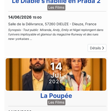
Le Diable s'habille en Prada 2
Les Films
14/06/2026
15:00
Salle de la Délivrance, 57260 DIEUZE
-
Dieuze, France
Synopsis : Tout public Miranda, Andy, Emily et Nigel replongent dans
l’univers impitoyable et glamour du magazine Runway et des rues
new-yorkaises
...
Détails
14
Jui
2026
La Poupée
Les Films