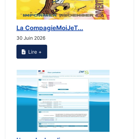
La CompagieMoiJeT...
L
30 Juin 2026
3
Lire +