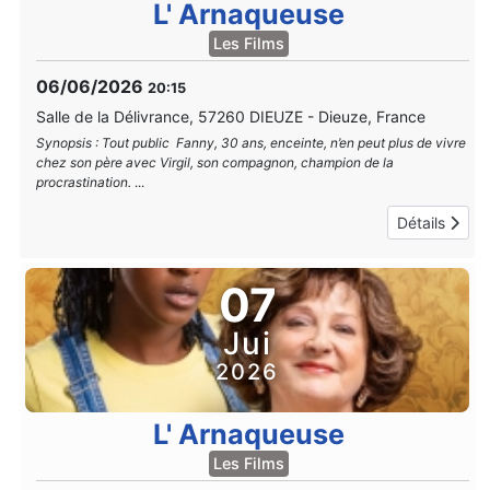
L' Arnaqueuse
Les Films
06/06/2026
20:15
Salle de la Délivrance, 57260 DIEUZE
-
Dieuze, France
Synopsis : Tout public Fanny, 30 ans, enceinte, n’en peut plus de vivre
chez son père avec Virgil, son compagnon, champion de la
procrastination.
...
Détails
07
Jui
2026
L' Arnaqueuse
Les Films