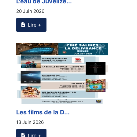
L'eau de Juvelize...
L
20 Juin 2026
2
Lire +
Les films de la D...
L
18 Juin 2026
2
Lire +