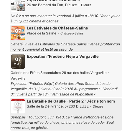
07
-
26 rue Bernard du Fort, Dieuze
Dieuze
Aoû
Un RV à ne pas manquer le vendredi 3 juillet à 18h30. Venez jouer
à un Quizz cinéma et gagnez
Les Estivales de Château-Salins
07
-
Place de la Saline
Château-Salins
Aoû
Cet été, vivez les Estivales de Château-Salins ! Venez profiter d’un
moment convivial et festif au cœur de
Exposition "Frédéric Fléjo à Vergaville
07
Aoû
-
Galerie des Effets Secondaires 29 rue des halles Vergaville
Vergaville
Exposition "Frédéric Fléjo", Galerie des effets Secondaires de
Vergaville, du 31 juillet au 9 août 2026 Au programme : - Vendredi
31 juillet à partir de 18h : Vernissage de l’exposition «
La Bataille de Gaulle - Partie 2 : J’écris ton nom
07
-
Salle de la Délivrance, 57260 DIEUZE
Dieuze
Aoû
Synopsis : Tout public Juin 1940. La France s'effondre et signe
l’armistice. Au milieu du chaos, un homme refuse de céder. Seul
contre tous, ce général