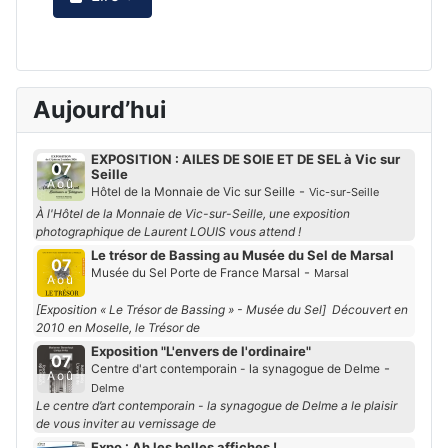
Aujourd’hui
EXPOSITION : AILES DE SOIE ET DE SEL à Vic sur
07
Seille
Aoû
-
Hôtel de la Monnaie de Vic sur Seille
Vic-sur-Seille
À l'Hôtel de la Monnaie de Vic-sur-Seille, une exposition
photographique de Laurent LOUIS vous attend !
Le trésor de Bassing au Musée du Sel de Marsal
07
-
Musée du Sel Porte de France Marsal
Marsal
Aoû
[Exposition « Le Trésor de Bassing » - Musée du Sel] Découvert en
2010 en Moselle, le Trésor de
Exposition "L'envers de l'ordinaire"
07
-
Centre d'art contemporain - la synagogue de Delme
Aoû
Delme
Le centre d’art contemporain - la synagogue de Delme a le plaisir
de vous inviter au vernissage de
Expo : Ah les belles affiches !