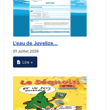
L'eau de Juvelize...
E
01 Juillet 2026
3
Lire +