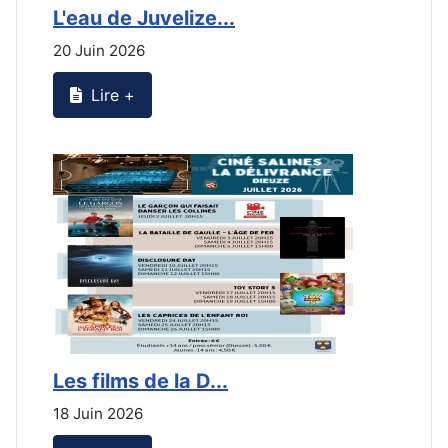
L'eau de Juvelize...
L
20 Juin 2026
2
Lire +
Les films de la D...
L
18 Juin 2026
2