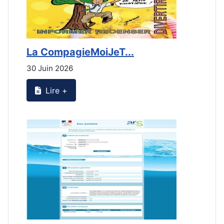
La CompagieMoiJeT...
L
30 Juin 2026
3
Lire +