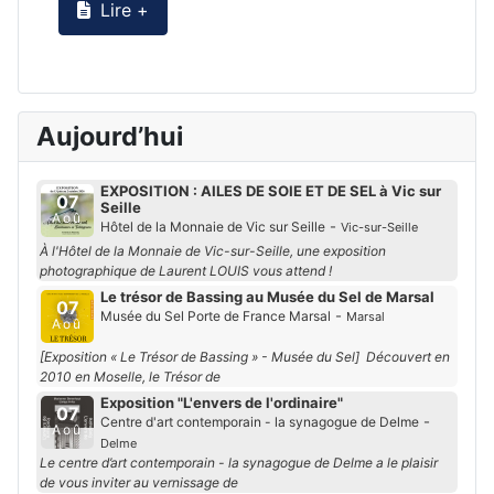
Lire +
Aujourd’hui
EXPOSITION : AILES DE SOIE ET DE SEL à Vic sur
07
Seille
Aoû
-
Hôtel de la Monnaie de Vic sur Seille
Vic-sur-Seille
À l'Hôtel de la Monnaie de Vic-sur-Seille, une exposition
photographique de Laurent LOUIS vous attend !
Le trésor de Bassing au Musée du Sel de Marsal
07
-
Musée du Sel Porte de France Marsal
Marsal
Aoû
[Exposition « Le Trésor de Bassing » - Musée du Sel] Découvert en
2010 en Moselle, le Trésor de
Exposition "L'envers de l'ordinaire"
07
-
Centre d'art contemporain - la synagogue de Delme
Aoû
Delme
Le centre d’art contemporain - la synagogue de Delme a le plaisir
de vous inviter au vernissage de