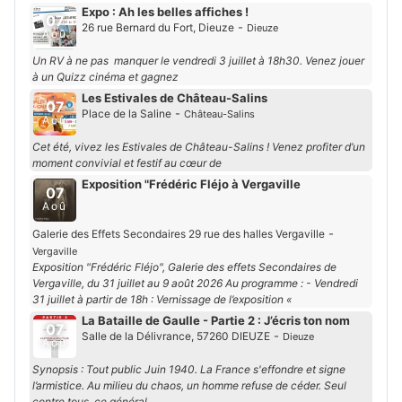
Expo : Ah les belles affiches !
07
-
26 rue Bernard du Fort, Dieuze
Dieuze
Aoû
Un RV à ne pas manquer le vendredi 3 juillet à 18h30. Venez jouer
à un Quizz cinéma et gagnez
Les Estivales de Château-Salins
07
-
Place de la Saline
Château-Salins
Aoû
Cet été, vivez les Estivales de Château-Salins ! Venez profiter d’un
moment convivial et festif au cœur de
Exposition "Frédéric Fléjo à Vergaville
07
Aoû
-
Galerie des Effets Secondaires 29 rue des halles Vergaville
Vergaville
Exposition "Frédéric Fléjo", Galerie des effets Secondaires de
Vergaville, du 31 juillet au 9 août 2026 Au programme : - Vendredi
31 juillet à partir de 18h : Vernissage de l’exposition «
La Bataille de Gaulle - Partie 2 : J’écris ton nom
07
-
Salle de la Délivrance, 57260 DIEUZE
Dieuze
Aoû
Synopsis : Tout public Juin 1940. La France s'effondre et signe
l’armistice. Au milieu du chaos, un homme refuse de céder. Seul
contre tous, ce général