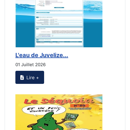
L'eau de Juvelize...
E
01 Juillet 2026
3
Lire +