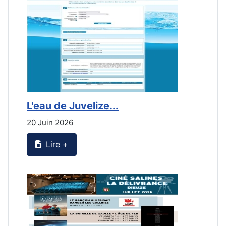
L'eau de Juvelize...
L
20 Juin 2026
2
Lire +