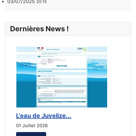
03/07/2025
20:15
Dernières News !
L'eau de Juvelize...
E
01 Juillet 2026
3