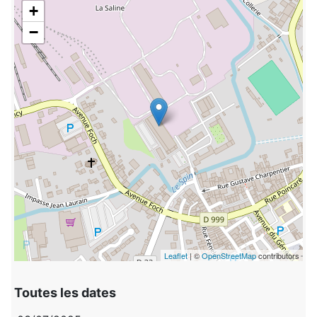
+
−
Leaflet
| ©
OpenStreetMap
contributors
Toutes les dates