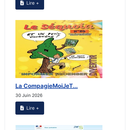
Lire +
La CompagieMoiJeT...
L
30 Juin 2026
3
Lire +